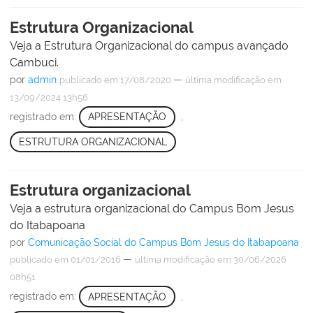
Estrutura Organizacional
Veja a Estrutura Organizacional do campus avançado
Cambuci.
por
admin
—
publicado
em 17/08/2020
última modificação
em
13/09/2024 13h56
registrado em:
APRESENTAÇÃO
,
ESTRUTURA ORGANIZACIONAL
Estrutura organizacional
Veja a estrutura organizacional do Campus Bom Jesus
do Itabapoana
por
Comunicação Social do Campus Bom Jesus do Itabapoana
—
publicado
em 01/01/2016
última modificação
em 30/06/2026
08h51
registrado em:
APRESENTAÇÃO
,