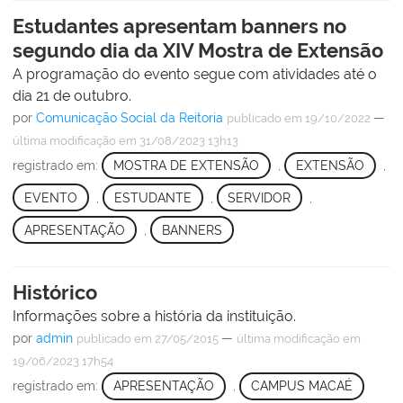
Estudantes apresentam banners no
segundo dia da XIV Mostra de Extensão
A programação do evento segue com atividades até o
dia 21 de outubro.
por
Comunicação Social da Reitoria
—
publicado
em 19/10/2022
última modificação
em 31/08/2023 13h13
registrado em:
MOSTRA DE EXTENSÃO
,
EXTENSÃO
,
EVENTO
,
ESTUDANTE
,
SERVIDOR
,
APRESENTAÇÃO
,
BANNERS
Histórico
Informações sobre a história da instituição.
por
admin
—
publicado
em 27/05/2015
última modificação
em
19/06/2023 17h54
registrado em:
APRESENTAÇÃO
,
CAMPUS MACAÉ