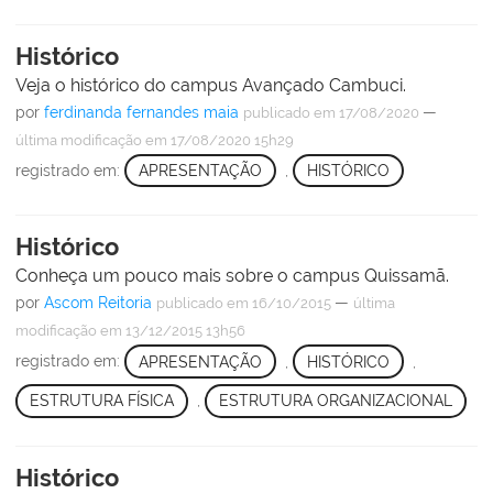
Histórico
Veja o histórico do campus Avançado Cambuci.
por
ferdinanda fernandes maia
—
publicado
em 17/08/2020
última modificação
em 17/08/2020 15h29
registrado em:
APRESENTAÇÃO
,
HISTÓRICO
Histórico
Conheça um pouco mais sobre o campus Quissamã.
por
Ascom Reitoria
—
publicado
em 16/10/2015
última
modificação
em 13/12/2015 13h56
registrado em:
APRESENTAÇÃO
,
HISTÓRICO
,
ESTRUTURA FÍSICA
,
ESTRUTURA ORGANIZACIONAL
Histórico