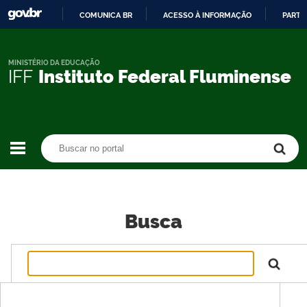
COMUNICA BR
ACESSO À INFORMAÇÃO
PARTI
IR
PARA
O
MINISTÉRIO DA EDUCAÇÃO
IFF
Instituto Federal Fluminense
CONTEÚDO
Buscar no portal
Buscar no portal
Busca