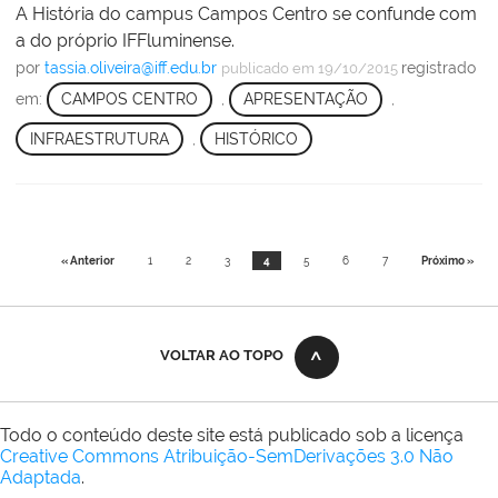
A História do campus Campos Centro se confunde com
a do próprio IFFluminense.
por
tassia.oliveira@iff.edu.br
registrado
publicado
em 19/10/2015
em:
CAMPOS CENTRO
,
APRESENTAÇÃO
,
INFRAESTRUTURA
,
HISTÓRICO
« Anterior
1
2
3
4
5
6
7
Próximo »
VOLTAR AO TOPO
Todo o conteúdo deste site está publicado sob a licença
Creative Commons Atribuição-SemDerivações 3.0 Não
Adaptada
.