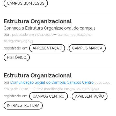
CAMPUS BOM JESUS
Estrutura Organizacional
Conheça a Estrutura Organizacional do campus
por
.
—
publicado
em 13/11/2015
última modificação
em
10/03/2025 09h53
registrado em:
APRESENTAÇÃO
,
CAMPUS MARICÁ
,
HISTÓRICO
Estrutura Organizacional
por
Comunicação Social do Campus Campos Centro
publicado
—
em 01/01/2016
última modificação
em 30/06/2026 15h41
registrado em:
CAMPOS CENTRO
,
APRESENTAÇÃO
,
INFRAESTRUTURA