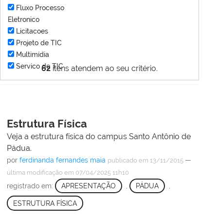
Fluxo Processo
Eletronico
Licitacoes
Projeto de TIC
Multimídia
Servico de TIC
62
itens atendem ao seu critério.
Estrutura Física
Veja a estrutura física do campus Santo Antônio de
Pádua.
por
ferdinanda fernandes maia
—
publicado
em 13/11/2015
última modificação
em 07/04/2025 11h10
registrado em:
APRESENTAÇÃO
,
PÁDUA
,
ESTRUTURA FÍSICA