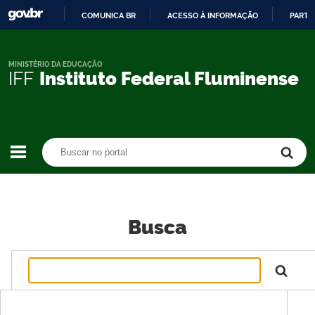
COMUNICA BR
ACESSO À INFORMAÇÃO
PARTI
IR
PARA
O
MINISTÉRIO DA EDUCAÇÃO
IFF
Instituto Federal Fluminense
CONTEÚDO
Buscar no portal
Buscar no portal
Busca