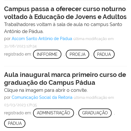
Campus passa a oferecer curso noturno
voltado à Educação de Jovens e Adultos
Trabalhadores voltam à sala de aula no campus Santo
Antônio de Pádua.
por
Ascom Santo Antônio de Pádua
última modificação
em
31/08/2023 12h34
registrado em:
INFFORME
,
PROEJA
,
PÁDUA
Aula inaugural marca primeiro curso de
graduação do Campus Pádua
Clique na imagem para abrir o convite.
por
Comunicação Social da Reitoria
última modificação
em
03/03/2023 17h35
registrado em:
ADMINISTRAÇÃO
,
GRADUAÇÃO
,
PÁDUA