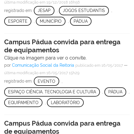
última modificação
em 19/12/2018 16h56
registrado em:
JESAP
,
JOGOS ESTUDANTIS
,
ESPORTE
,
MUNICÍPIO
,
PÁDUA
Campus Pádua convida para entrega
de equipamentos
Clique na imagem para ver o convite.
por
Comunicação Social da Reitoria
—
publicado
em 16/05/2017
última modificação
em 16/05/2017 15h29
registrado em:
EVENTO
,
ESPAÇO CIÊNCIA, TECNOLOGIA E CULTURA
,
PÁDUA
,
EQUIPAMENTO
,
LABORATÓRIO
Campus Pádua convida para entrega
de equipamentos