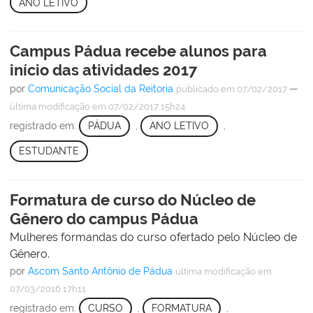
ANO LETIVO
Campus Pádua recebe alunos para
início das atividades 2017
por
Comunicação Social da Reitoria
—
publicado
em 07/02/2017
última modificação
em 07/02/2017 15h24
registrado em:
PÁDUA
,
ANO LETIVO
,
ESTUDANTE
Formatura de curso do Núcleo de
Gênero do campus Pádua
Mulheres formandas do curso ofertado pelo Núcleo de
Gênero.
por
Ascom Santo Antônio de Pádua
última modificação
em
07/03/2016 17h11
registrado em:
CURSO
,
FORMATURA
,