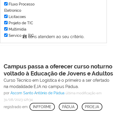
Fluxo Processo
Eletronico
Licitacoes
Projeto de TIC
Multimídia
Servico de TIC
21
itens atendem ao seu critério.
Campus passa a oferecer curso noturno
voltado à Educação de Jovens e Adultos
Curso Técnico em Logística é o primeiro a ser ofertado
na modalidade EJA no campus Pádua.
por
Ascom Santo Antônio de Pádua
última modificação
em
31/08/2023 12h34
registrado em:
INFFORME
,
PÁDUA
,
PROEJA