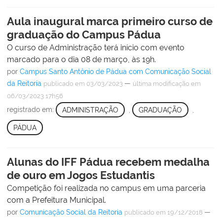
Aula inaugural marca primeiro curso de
graduação do Campus Pádua
O curso de Administração terá início com evento
marcado para o dia 08 de março, às 19h.
por
Campus Santo Antônio de Pádua com Comunicação Social
da Reitoria
—
publicado
em 03/03/2023
última modificação
em
06/03/2023 17h56
registrado em:
ADMINISTRAÇÃO
,
GRADUAÇÃO
,
PÁDUA
Alunas do IFF Pádua recebem medalha
de ouro em Jogos Estudantis
Competição foi realizada no campus em uma parceria
com a Prefeitura Municipal.
por
Comunicação Social da Reitoria
—
publicado
em 19/12/2018