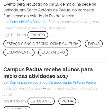
Evento será realizado no dia 18 de maio, na sede da
unidade, em Santo Antônio de Pádua, no noroeste
fluminense do estado do Rio de Janeiro.
por
Comunicação Social da Reitoria
—
publicado
em 16/05/2017
última modificação
em 22/05/2017 09h07
registrado em:
EVENTO
,
ESPAÇO CIÊNCIA, TECNOLOGIA E CULTURA
,
PÁDUA
,
EQUIPAMENTO
,
LABORATÓRIO
Campus Pádua recebe alunos para
início das atividades 2017
por
Comunicação Social do Campus Santo Antônio Pádua
—
publicado
em 07/02/2017
última modificação
em 07/02/2017
15h26
registrado em:
ESTUDANTE
,
PÁDUA
,