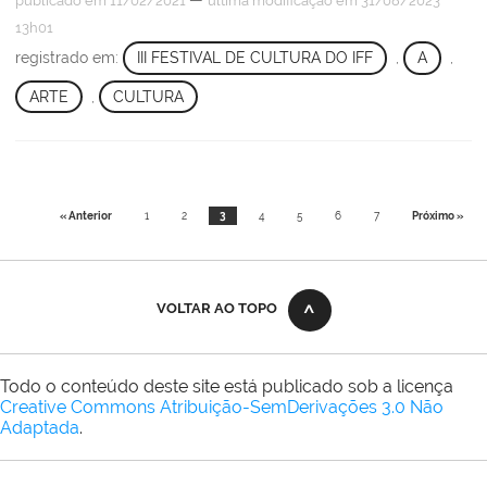
publicado
em 11/02/2021
última modificação
em 31/08/2023
13h01
registrado em:
III FESTIVAL DE CULTURA DO IFF
,
A
,
ARTE
,
CULTURA
« Anterior
1
2
3
4
5
6
7
Próximo »
VOLTAR AO TOPO
Todo o conteúdo deste site está publicado sob a licença
Creative Commons Atribuição-SemDerivações 3.0 Não
Adaptada
.