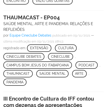
ENCONTRO
,
VAZIO DAS QUARTAS
THAUMACAST - EP004
SAÚDE MENTAL, ARTE E PANDEMIA: RELAÇÕES E
REFLEXÕES
por
Equipe Cineclube Debates
—
publicado
em 09/11/2021
última modificação
em 09/11/2021 18h13
registrado em:
EXTENSÃO
,
CULTURA
,
CINECLUBE DEBATES
,
CINECLUBE
,
CAMPUS BOM JESUS DO ITABAPOANA
,
PODCAST
,
THAUMACAST
,
SAÚDE MENTAL
,
ARTE
,
PANDEMIA
III Encontro de Cultura do IFF contou
com dezenas de apresentações