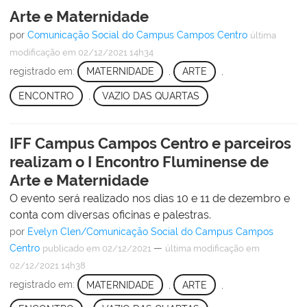
Arte e Maternidade
por
Comunicação Social do Campus Campos Centro
última
modificação
em 02/12/2021 14h34
registrado em:
MATERNIDADE
,
ARTE
,
ENCONTRO
,
VAZIO DAS QUARTAS
IFF Campus Campos Centro e parceiros
realizam o I Encontro Fluminense de
Arte e Maternidade
O evento será realizado nos dias 10 e 11 de dezembro e
conta com diversas oficinas e palestras.
por
Evelyn Clen/Comunicação Social do Campus Campos
Centro
—
publicado
em 02/12/2021
última modificação
em
02/12/2021 14h38
registrado em:
MATERNIDADE
,
ARTE
,