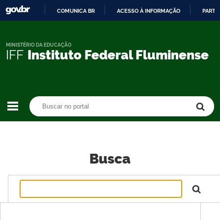
COMUNICA BR
ACESSO À INFORMAÇÃO
PARTI
IR
PARA
O
MINISTÉRIO DA EDUCAÇÃO
IFF
Instituto Federal Fluminense
CONTEÚDO
Buscar no portal
Buscar no portal
Busca