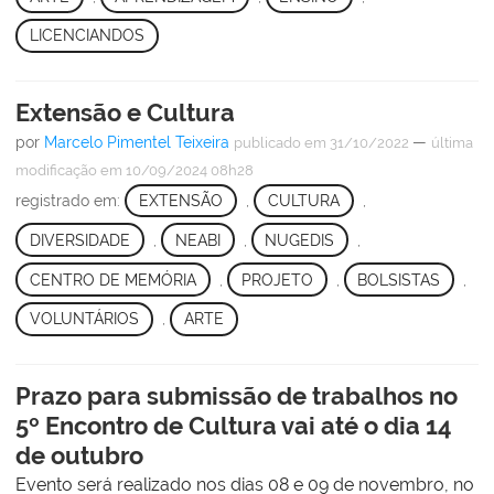
LICENCIANDOS
Extensão e Cultura
por
Marcelo Pimentel Teixeira
—
publicado
em 31/10/2022
última
modificação
em 10/09/2024 08h28
registrado em:
EXTENSÃO
,
CULTURA
,
DIVERSIDADE
,
NEABI
,
NUGEDIS
,
CENTRO DE MEMÓRIA
,
PROJETO
,
BOLSISTAS
,
VOLUNTÁRIOS
,
ARTE
Prazo para submissão de trabalhos no
5º Encontro de Cultura vai até o dia 14
de outubro
Evento será realizado nos dias 08 e 09 de novembro, no