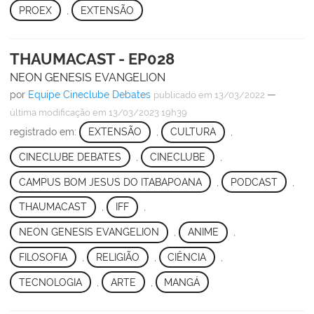
PROEX
,
EXTENSÃO
THAUMACAST - EP028
NEON GENESIS EVANGELION
por
Equipe Cineclube Debates
—
publicado
em 13/03/2022
última modificação
em 13/03/2023 19h39
registrado em:
EXTENSÃO
,
CULTURA
,
CINECLUBE DEBATES
,
CINECLUBE
,
CAMPUS BOM JESUS DO ITABAPOANA
,
PODCAST
,
THAUMACAST
,
IFF
,
NEON GENESIS EVANGELION
,
ANIME
,
FILOSOFIA
,
RELIGIÃO
,
CIÊNCIA
,
TECNOLOGIA
,
ARTE
,
MANGÁ