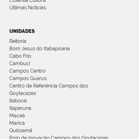
Essentia Editora
Últimas Notícias
UNIDADES
Reitoria
Bom Jesus do Itabapoana
Cabo Frio
Cambuci
Campos Centro
Campos Guarus
Centro de Referência Campos dos
Goytacazes
Itaboraí
Itaperuna
Macaé
Maricá
Quissamã
Polo de Inovação Campos dos Goytacazes