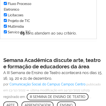
Fluxo Processo
Eletronico
Licitacoes
Projeto de TIC
Multimídia
Servico de TIC
69
itens atendem ao seu critério.
Semana Acadêmica discute arte, teatro
e formação de educadores da área
A III Semana de Ensino de Teatro acontecerá nos dias 15,
16, 19, 20 e 21 de dezembro.
por
Comunicação Social do Campus Campos Centro
publicado
—
em 13/12/2022
última modificação
em 14/12/2022 12h29
registrado em:
III SEMANA DE ENSINO DE TEATRO
,
ARTE
,
APRENDIZAGEM
,
ENSINO
,