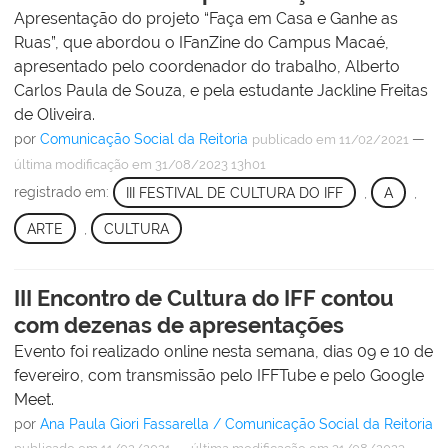
Apresentação do projeto “Faça em Casa e Ganhe as
Ruas”, que abordou o IFanZine do Campus Macaé,
apresentado pelo coordenador do trabalho, Alberto
Carlos Paula de Souza, e pela estudante Jackline Freitas
de Oliveira.
por
Comunicação Social da Reitoria
—
publicado
em 11/02/2021
última modificação
em 31/08/2023 13h01
registrado em:
III FESTIVAL DE CULTURA DO IFF
,
A
,
ARTE
,
CULTURA
III Encontro de Cultura do IFF contou
com dezenas de apresentações
Evento foi realizado online nesta semana, dias 09 e 10 de
fevereiro, com transmissão pelo IFFTube e pelo Google
Meet.
por
Ana Paula Giori Fassarella / Comunicação Social da Reitoria
—