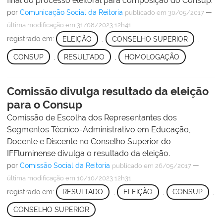
final do processo eleitoral para composição do Consup.
por
Comunicação Social da Reitoria
—
publicado
em 30/05/2017
última modificação
em 31/08/2023 12h41
registrado em:
ELEIÇÃO
,
CONSELHO SUPERIOR
,
CONSUP
,
RESULTADO
,
HOMOLOGAÇÃO
Comissão divulga resultado da eleição
para o Consup
Comissão de Escolha dos Representantes dos
Segmentos Técnico-Administrativo em Educação,
Docente e Discente no Conselho Superior do
IFFluminense divulga o resultado da eleição.
por
Comissão Social da Reitoria
—
publicado
em 26/05/2017
última modificação
em 10/10/2023 12h31
registrado em:
RESULTADO
,
ELEIÇÃO
,
CONSUP
,
CONSELHO SUPERIOR