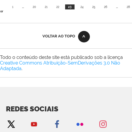
1
...
20
21
22
23
24
25
26
...
28
ior
VOLTAR AO TOPO
Todo o conteúdo deste site está publicado sob a licença
Creative Commons Atribuição-SemDerivações 3.0 Não
Adaptada
.
REDES SOCIAIS