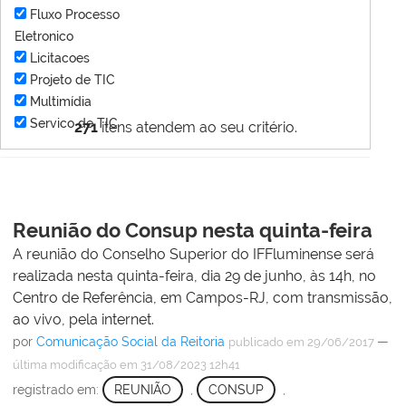
Fluxo Processo
Eletronico
Licitacoes
Projeto de TIC
Multimídia
Servico de TIC
271
itens atendem ao seu critério.
Reunião do Consup nesta quinta-feira
A reunião do Conselho Superior do IFFluminense será
realizada nesta quinta-feira, dia 29 de junho, às 14h, no
Centro de Referência, em Campos-RJ, com transmissão,
ao vivo, pela internet.
por
Comunicação Social da Reitoria
—
publicado
em 29/06/2017
última modificação
em 31/08/2023 12h41
registrado em:
REUNIÃO
,
CONSUP
,