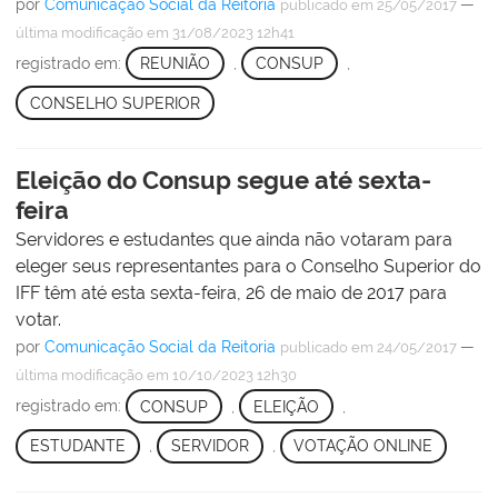
por
Comunicação Social da Reitoria
—
publicado
em 25/05/2017
última modificação
em 31/08/2023 12h41
registrado em:
REUNIÃO
,
CONSUP
,
CONSELHO SUPERIOR
Eleição do Consup segue até sexta-
feira
Servidores e estudantes que ainda não votaram para
eleger seus representantes para o Conselho Superior do
IFF têm até esta sexta-feira, 26 de maio de 2017 para
votar.
por
Comunicação Social da Reitoria
—
publicado
em 24/05/2017
última modificação
em 10/10/2023 12h30
registrado em:
CONSUP
,
ELEIÇÃO
,
ESTUDANTE
,
SERVIDOR
,
VOTAÇÃO ONLINE