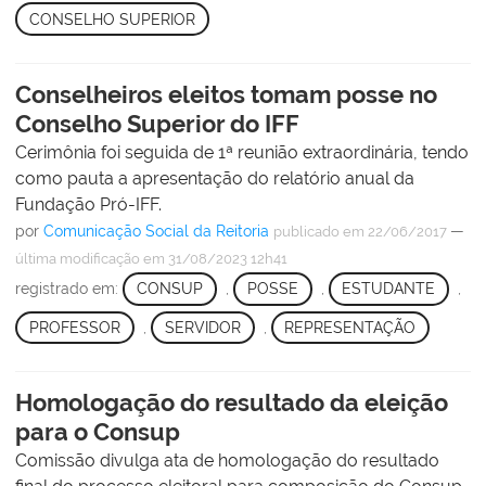
CONSELHO SUPERIOR
Conselheiros eleitos tomam posse no
Conselho Superior do IFF
Cerimônia foi seguida de 1ª reunião extraordinária, tendo
como pauta a apresentação do relatório anual da
Fundação Pró-IFF.
por
Comunicação Social da Reitoria
—
publicado
em 22/06/2017
última modificação
em 31/08/2023 12h41
registrado em:
CONSUP
,
POSSE
,
ESTUDANTE
,
PROFESSOR
,
SERVIDOR
,
REPRESENTAÇÃO
Homologação do resultado da eleição
para o Consup
Comissão divulga ata de homologação do resultado