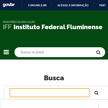
COMUNICA BR
ACESSO À INFORMAÇÃO
PARTI
IR
PARA
O
MINISTÉRIO DA EDUCAÇÃO
IFF
Instituto Federal Fluminense
CONTEÚDO
Buscar no portal
Buscar no portal
Busca