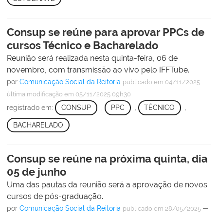
Consup se reúne para aprovar PPCs de
cursos Técnico e Bacharelado
Reunião será realizada nesta quinta-feira, 06 de
novembro, com transmissão ao vivo pelo IFFTube.
por
Comunicação Social da Reitoria
—
publicado
em 04/11/2025
última modificação
em 05/11/2025 09h30
registrado em:
CONSUP
,
PPC
,
TÉCNICO
,
BACHARELADO
Consup se reúne na próxima quinta, dia
05 de junho
Uma das pautas da reunião será a aprovação de novos
cursos de pós-graduação.
por
Comunicação Social da Reitoria
—
publicado
em 28/05/2025