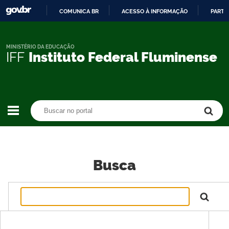
COMUNICA BR
ACESSO À INFORMAÇÃO
PARTI
IR
PARA
O
MINISTÉRIO DA EDUCAÇÃO
IFF
Instituto Federal Fluminense
CONTEÚDO
Buscar no portal
Buscar no portal
Busca