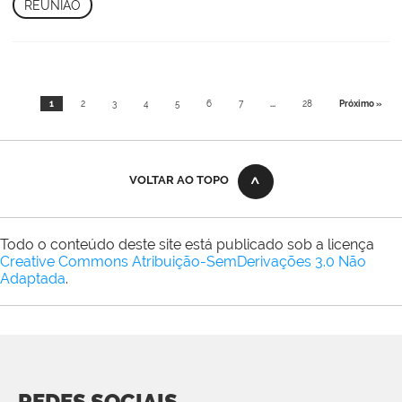
REUNIÃO
1
2
3
4
5
6
7
...
28
Próximo »
VOLTAR AO TOPO
Todo o conteúdo deste site está publicado sob a licença
Creative Commons Atribuição-SemDerivações 3.0 Não
Adaptada
.
REDES SOCIAIS