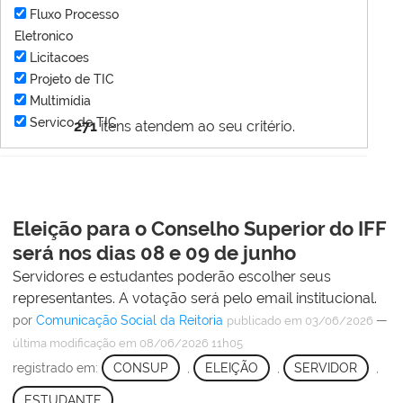
Fluxo Processo
Eletronico
Licitacoes
Projeto de TIC
Multimídia
Servico de TIC
271
itens atendem ao seu critério.
Eleição para o Conselho Superior do IFF
será nos dias 08 e 09 de junho
Servidores e estudantes poderão escolher seus
representantes. A votação será pelo email institucional.
por
Comunicação Social da Reitoria
—
publicado
em 03/06/2026
última modificação
em 08/06/2026 11h05
registrado em:
CONSUP
,
ELEIÇÃO
,
SERVIDOR
,
ESTUDANTE