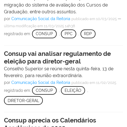
migração do sistema de avaliação dos Cursos de
Graduação, entre outros assuntos.
por
Comunicação Social da Reitoria
—
publicado
em 10/03/2025
última modificação
em 11/03/2025 14h38
registrado em:
CONSUP
,
PPC
,
RDP
Consup vai analisar regulamento de
eleição para diretor-geral
Conselho Superior se reúne nesta quinta-feira, 13 de
fevereiro, para reunião extraordinária.
por
Comunicação Social da Reitoria
publicado
em 11/02/2025
registrado em:
CONSUP
,
ELEIÇÃO
,
DIRETOR-GERAL
Consup aprecia os Calendários