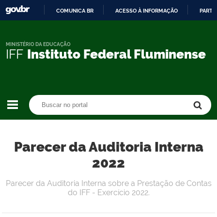
COMUNICA BR
ACESSO À INFORMAÇÃO
PARTI
IR
PARA
O
MINISTÉRIO DA EDUCAÇÃO
IFF
Instituto Federal Fluminense
CONTEÚDO
Buscar no portal
Buscar no portal
Parecer da Auditoria Interna
2022
Parecer da Auditoria Interna sobre a Prestação de Contas
do IFF - Exercício 2022.