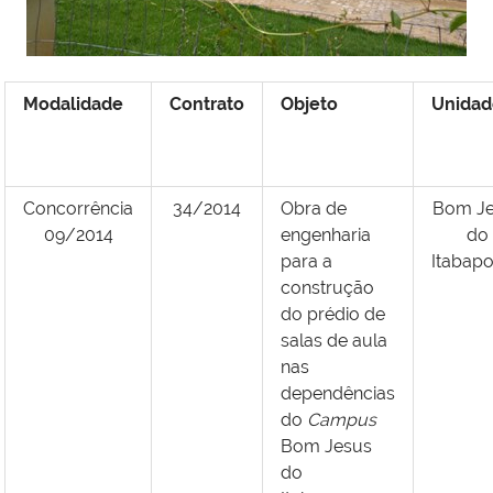
Modalidade
Contrato
Objeto
Unidad
Concorrência
34/2014
Obra de
Bom Je
09/2014
engenharia
do
para a
Itabap
construção
do prédio de
salas de aula
nas
dependências
do
Campus
Bom Jesus
do