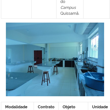
do
Campus
Quissamã.
Modalidade
Contrato
Objeto
Unidade