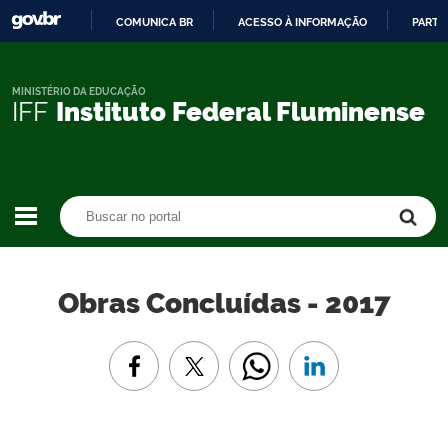
COMUNICA BR
ACESSO À INFORMAÇÃO
PARTI
IR
PARA
O
MINISTÉRIO DA EDUCAÇÃO
IFF
Instituto Federal Fluminense
CONTEÚDO
Buscar no portal
Buscar no portal
Obras Concluídas - 2017