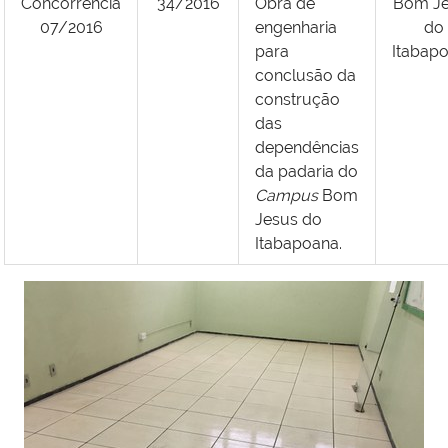
Concorrência
34/2016
Obra de
Bom Je
07/2016
engenharia
do
para
Itabap
conclusão da
construção
das
dependências
da padaria do
Campus
Bom
Jesus do
Itabapoana.