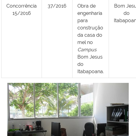
Concorrência
37/2016
Obra de
Bom Jes
15/2016
engenharia
do
para
Itabapoa
construção
da casa do
mel no
Campus
Bom Jesus
do
Itabapoana.