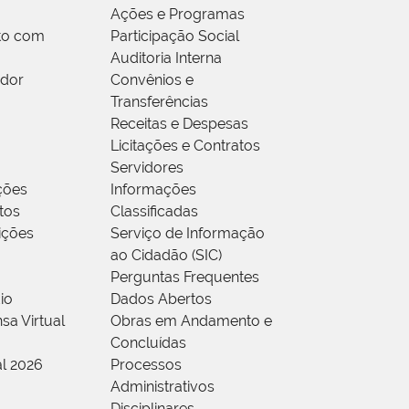
Ações e Programas
to com
Participação Social
Auditoria Interna
idor
Convênios e
Transferências
Receitas e Despesas
Licitações e Contratos
Servidores
ções
Informações
tos
Classificadas
rições
Serviço de Informação
ao Cidadão (SIC)
Perguntas Frequentes
io
Dados Abertos
sa Virtual
Obras em Andamento e
Concluídas
al 2026
Processos
Administrativos
Disciplinares