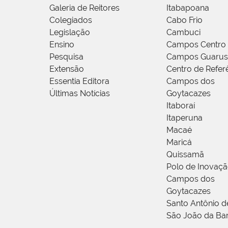
Galeria de Reitores
Itabapoana
Colegiados
Cabo Frio
Legislação
Cambuci
Ensino
Campos Centro
Pesquisa
Campos Guarus
Extensão
Centro de Refer
Essentia Editora
Campos dos
Últimas Notícias
Goytacazes
Itaboraí
Itaperuna
Macaé
Maricá
Quissamã
Polo de Inovaç
Campos dos
Goytacazes
Santo Antônio 
São João da Ba