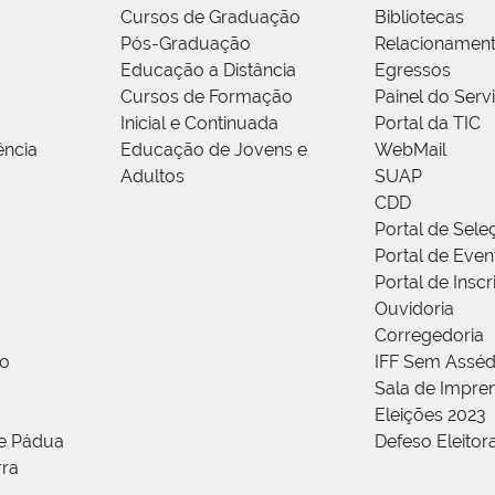
Cursos de Graduação
Bibliotecas
Pós-Graduação
Relacionamen
Educação a Distância
Egressos
Cursos de Formação
Painel do Serv
Inicial e Continuada
Portal da TIC
ência
Educação de Jovens e
WebMail
Adultos
SUAP
CDD
Portal de Sele
Portal de Even
Portal de Insc
Ouvidoria
Corregedoria
ão
IFF Sem Asséd
Sala de Impren
Eleições 2023
de Pádua
Defeso Eleitor
rra