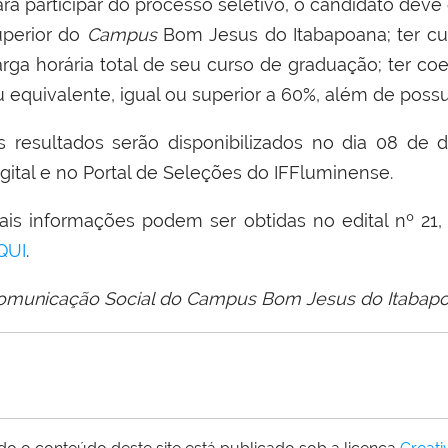
ra participar do processo seletivo, o candidato deve
uperior do
Campus
Bom Jesus do Itabapoana;
te
r c
arga horária total de seu curso de graduação;
t
er co
u equivalente, igual ou superior a 60%,
além de possui
s resultados serão disponibilizados no dia 08 de
gital e
no
Portal de Seleções do IFFluminense
.
ais informações podem ser obtidas no edital nº 21
QUI
.
omunicação Social do Campus Bom Jesus do Itabap