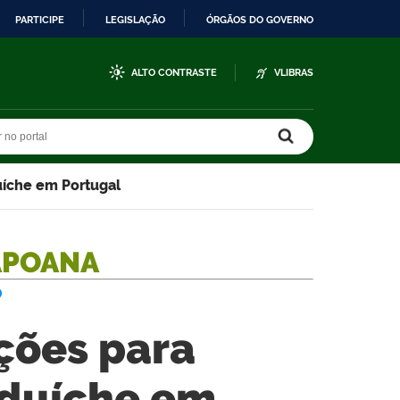
PARTICIPE
LEGISLAÇÃO
ÓRGÃOS DO GOVERNO
ALTO CONTRASTE
VLIBRAS
r no portal
r no portal
uíche em Portugal
APOANA
O
ições para
duíche em