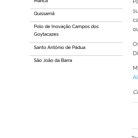
Maricá
Pa
s
Quissamã
c
Polo de Inovação Campos dos
o
Goytacazes
O
Santo Antônio de Pádua
Di
São João da Barra
M
A
C