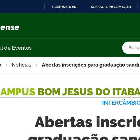
COMUNICA BR
ACESSO À INFORMAÇÃO
IR
PARA
nense
O
CONTEÚDO
Busca
Busca
al de Eventos
a
Notícias
Abertas inscrições para graduação sand
CAMPUS
BOM JESUS DO ITAB
INTERCÂMBI
Abertas inscr
graduação san