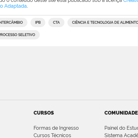
do o conteúdo deste site está publicado sob a licença
Creat
o Adaptada
.
INTERCÂMBIO
IPB
CTA
CIÊNCIA E TECNOLOGIA DE ALIMENT
PROCESSO SELETIVO
CURSOS
COMUNIDADE
Formas de Ingresso
Painel do Estu
Cursos Técnicos
Sistema Acad