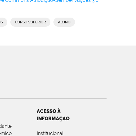
ive Commons Atribuição-SemDerivações 3.0
OS
CURSO SUPERIOR
ALUNO
ACESSO À
INFORMAÇÃO
dante
êmico
Institucional