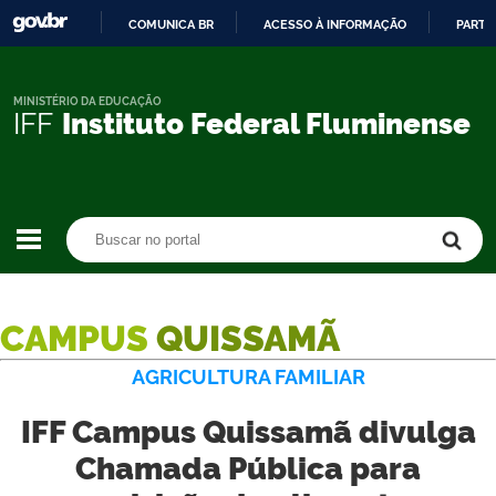
COMUNICA BR
ACESSO À INFORMAÇÃO
PARTI
IR
PARA
O
MINISTÉRIO DA EDUCAÇÃO
IFF
Instituto Federal Fluminense
CONTEÚDO
Buscar no portal
Buscar no portal
CAMPUS
QUISSAMÃ
AGRICULTURA FAMILIAR
IFF Campus Quissamã divulga
Chamada Pública para