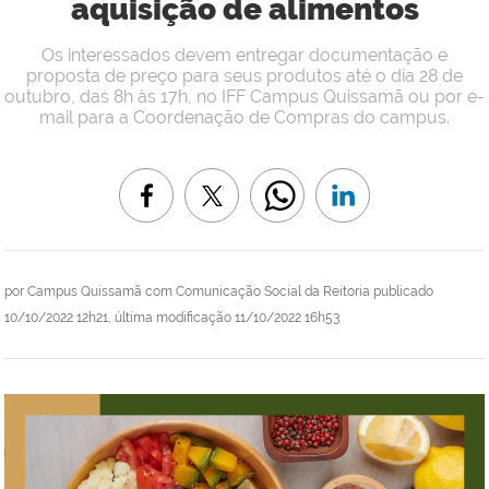
aquisição de alimentos
Os interessados devem entregar documentação e
proposta de preço para seus produtos até o dia 28 de
outubro, das 8h às 17h, no IFF Campus Quissamã ou por e-
mail para a Coordenação de Compras do campus.
por
Campus Quissamã com Comunicação Social da Reitoria
publicado
10/10/2022 12h21,
última modificação
11/10/2022 16h53