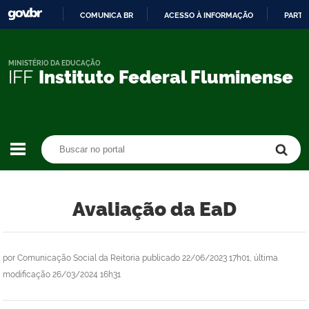
COMUNICA BR
ACESSO À INFORMAÇÃO
PARTI
IR
PARA
O
MINISTÉRIO DA EDUCAÇÃO
IFF
Instituto Federal Fluminense
CONTEÚDO
Buscar no portal
Buscar no portal
Avaliação da EaD
por
Comunicação Social da Reitoria
publicado
22/06/2023 17h01,
última
modificação
26/03/2024 16h31