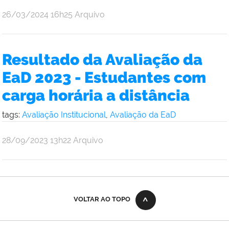
por
publicado
26/03/2024
16h25
Arquivo
Comunicação
Social
da
Resultado da Avaliação da
Reitoria
EaD 2023 - Estudantes com
carga horária a distância
tags:
Avaliação Institucional
,
Avaliação da EaD
por
publicado
28/09/2023
13h22
Arquivo
Comunicação
Social
da
Reitoria
VOLTAR AO TOPO