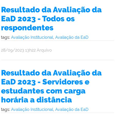
Resultado da Avaliação da
EaD 2023 - Todos os
respondentes
tags:
Avaliação Institucional
,
Avaliação da EaD
por
publicado
28/09/2023
13h22
Arquivo
Comunicação
Social
da
Resultado da Avaliação da
Reitoria
EaD 2023 - Servidores e
estudantes com carga
horária a distância
tags:
Avaliação Institucional
,
Avaliação da EaD