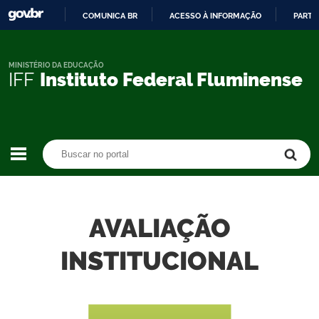
COMUNICA BR
ACESSO À INFORMAÇÃO
PARTI
IR
PARA
O
MINISTÉRIO DA EDUCAÇÃO
IFF
Instituto Federal Fluminense
CONTEÚDO
Buscar no portal
Buscar no portal
AVALIAÇÃO
INSTITUCIONAL