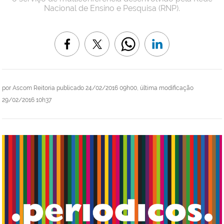
Nacional de Ensino e Pesquisa (RNP).
por
Ascom Reitoria
publicado
24/02/2016 09h00,
última modificação
29/02/2016 10h37