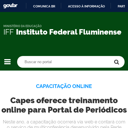
COMUNICA BR
ACESSO À INFORMAÇÃO
PARTI
IR
PARA
O
MINISTÉRIO DA EDUCAÇÃO
IFF
Instituto Federal Fluminense
CONTEÚDO
Buscar no portal
Buscar no portal
CAPACITAÇÃO ONLINE
Capes oferece treinamento
online para Portal de Periódicos
Neste ano, a capacitação ocorrerá via web e contará com
o serviço de multiconferência desenvolvido pela Rede