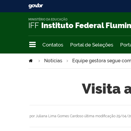
MINISTÉRIO DA EDUCAÇÃO
IFF
Instituto Federal Flumi
Contatos
Portal de Seleções
Port
Notícias
Equipe gestora segue com
Visita
por
Juliana Lima Gomes Cardoso
última modificação
29/04/20