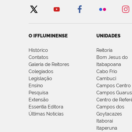
O IFFLUMINENSE
UNIDADES
Histórico
Reitoria
Contatos
Bom Jesus do
Galeria de Reitores
Itabapoana
Colegiados
Cabo Frio
Legislação
Cambuci
Ensino
Campos Centro
Pesquisa
Campos Guarus
Extensão
Centro de Refer
Essentia Editora
Campos dos
Últimas Notícias
Goytacazes
Itaboraí
Itaperuna