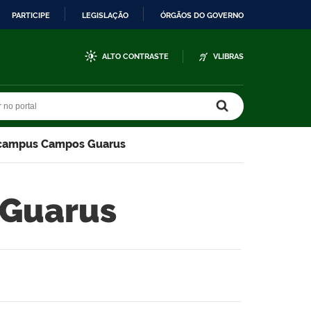
PARTICIPE
LEGISLAÇÃO
ÓRGÃOS DO GOVERNO
ALTO CONTRASTE
VLIBRAS
r no portal
r no portal
o campus Campos Guarus
 Guarus