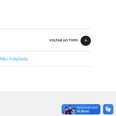
VOLTAR AO TOPO
 Não Adaptada
.