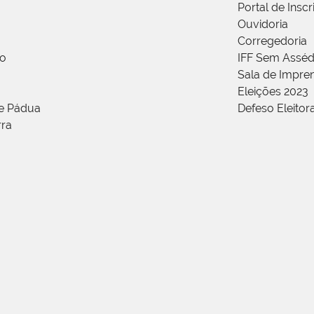
Portal de Insc
Ouvidoria
Corregedoria
ão
IFF Sem Asséd
Sala de Impren
Eleições 2023
de Pádua
Defeso Eleitor
rra