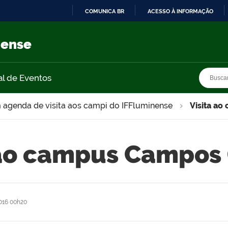
COMUNICA BR
ACESSO À INFORMAÇÃO
IR
PARA
nense
O
CONTEÚDO
Busca
Busca
al de Eventos
 agenda de visita aos campi do IFFluminense
Visita a
 ao campus Campos
16 00h20