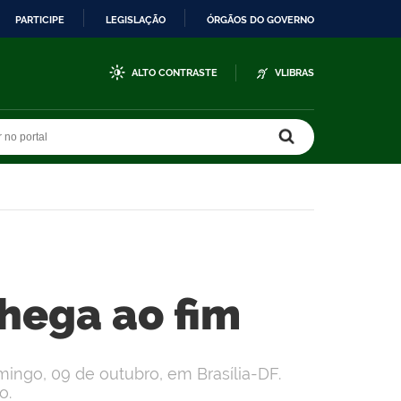
PARTICIPE
LEGISLAÇÃO
ÓRGÃOS DO GOVERNO
ALTO CONTRASTE
VLIBRAS
r no portal
r no portal
chega ao fim
mingo, 09 de outubro, em Brasília-DF.
o.