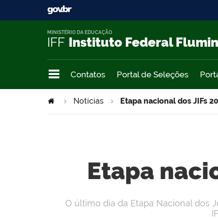
MINISTÉRIO DA EDUCAÇÃO
IFF
Instituto Federal Flumi
Contatos
Portal de Seleções
Port
Notícias
Etapa nacional dos JIFs 2
Etapa nacio
O último dia da Etapa Nacional dos J
I