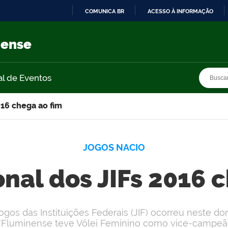
COMUNICA BR
ACESSO À INFORMAÇÃO
IR
PARA
nense
O
CONTEÚDO
Busca
Busca
al de Eventos
016 chega ao fim
JOGOS NACIO
nal dos JIFs 2016 
ogos das Instituições Federais (JIF) ocorreu neste do
FFluminense teve Vôlei Feminino como vice-campeã