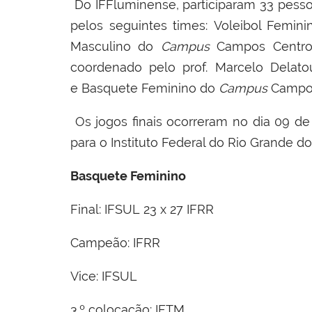
Do IFFluminense, participaram 33 pesso
pelos seguintes times:
Voleibol Femin
Masculino do
Campus
Campos Centro
coordenado pelo
prof. Marcelo Delato
e
Basquete Feminino do
Campus
Campos
Os jogos finais ocorreram no dia 09 d
para o Instituto Federal do Rio Grande do
Basquete Feminino
Final: IFSUL 23 x 27 IFRR
Campeão: IFRR
Vice: IFSUL
3.º colocação: IFTM