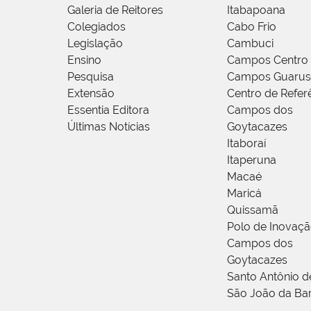
Galeria de Reitores
Itabapoana
Colegiados
Cabo Frio
Legislação
Cambuci
Ensino
Campos Centro
Pesquisa
Campos Guarus
Extensão
Centro de Refer
Essentia Editora
Campos dos
Últimas Notícias
Goytacazes
Itaboraí
Itaperuna
Macaé
Maricá
Quissamã
Polo de Inovaç
Campos dos
Goytacazes
Santo Antônio 
São João da Ba