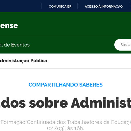
COMUNICA BR
ACESSO À INFORMAÇÃO
IR
PARA
nense
O
CONTEÚDO
Busca
Busca
al de Eventos
dministração Pública
COMPARTILHANDO SABERES
dos sobre Adminis
e Formação Continuada dos Trabalhadores da Educação.
(01/03), às 16h.