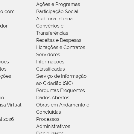
Ações e Programas
to com
Participação Social
Auditoria Interna
idor
Convênios e
Transferências
Receitas e Despesas
Licitações e Contratos
Servidores
ções
Informações
tos
Classificadas
rições
Serviço de Informação
ao Cidadão (SIC)
Perguntas Frequentes
io
Dados Abertos
sa Virtual
Obras em Andamento e
Concluídas
al 2026
Processos
Administrativos
Disciplinares