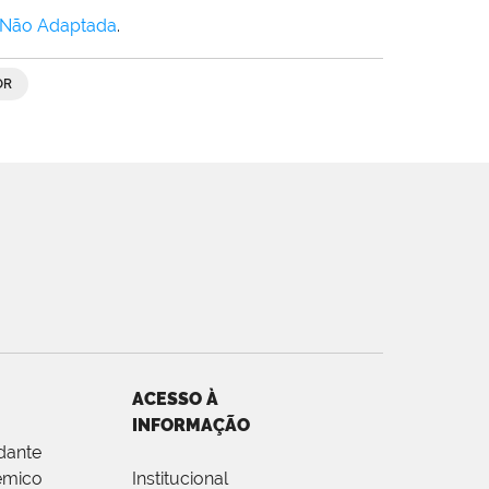
 Não Adaptada
.
OR
ACESSO À
INFORMAÇÃO
dante
êmico
Institucional