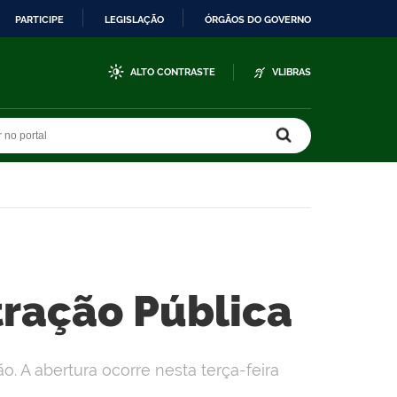
PARTICIPE
LEGISLAÇÃO
ÓRGÃOS DO GOVERNO
ALTO CONTRASTE
VLIBRAS
r no portal
r no portal
tração Pública
 A abertura ocorre nesta terça-feira