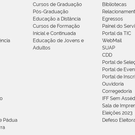
Cursos de Graduação
Bibliotecas
Pós-Graduação
Relacionamen
Educação a Distância
Egressos
Cursos de Formação
Painel do Serv
Inicial e Continuada
Portal da TIC
ência
Educação de Jovens e
WebMail
Adultos
SUAP
CDD
Portal de Sele
Portal de Even
Portal de Insc
Ouvidoria
Corregedoria
ão
IFF Sem Asséd
Sala de Impren
Eleições 2023
de Pádua
Defeso Eleitor
rra