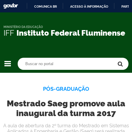
COMUNICA BR
ACESSO À INFORMAÇÃO
PARTI
IR
PARA
O
MINISTÉRIO DA EDUCAÇÃO
IFF
Instituto Federal Fluminense
CONTEÚDO
Buscar no portal
Buscar no portal
PÓS-GRADUAÇÃO
Mestrado Saeg promove aula
inaugural da turma 2017
A aula de abertura da 2º turma do Mestrado em Sistemas
Aplicados à Engenharia e Gestão (Saeg) será realizada