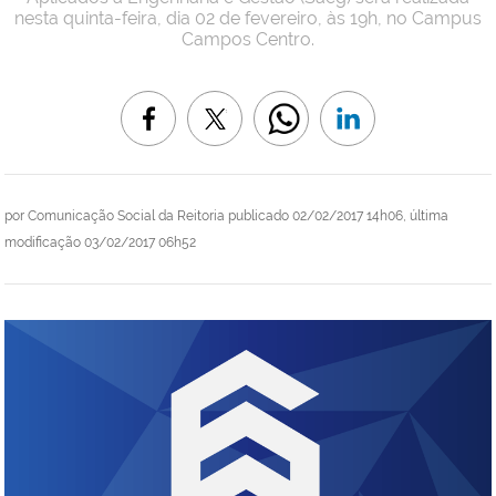
nesta quinta-feira, dia 02 de fevereiro, às 19h, no Campus
Campos Centro.
por
Comunicação Social da Reitoria
publicado
02/02/2017 14h06,
última
modificação
03/02/2017 06h52