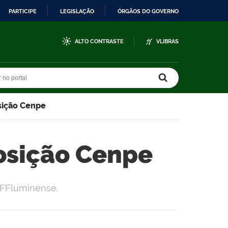
PARTICIPE
LEGISLAÇÃO
ÓRGÃOS DO GOVERNO
ALTO CONTRASTE
VLIBRAS
r no portal
r no portal
sição Cenpe
osição Cenpe
IFFluminense.