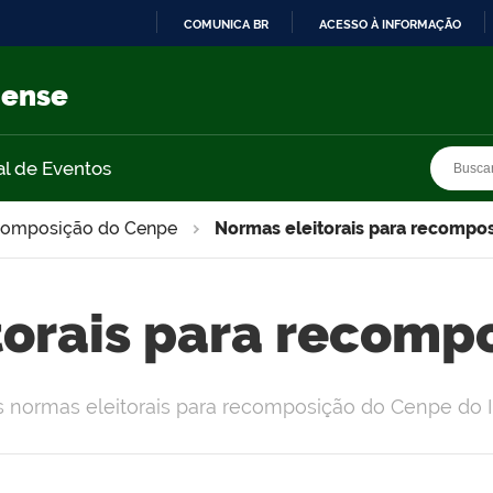
COMUNICA BR
ACESSO À INFORMAÇÃO
IR
PARA
nense
O
CONTEÚDO
Busca
Busca
al de Eventos
ecomposição do Cenpe
Normas eleitorais para recompo
torais para recomp
s normas eleitorais para recomposição do Cenpe do 