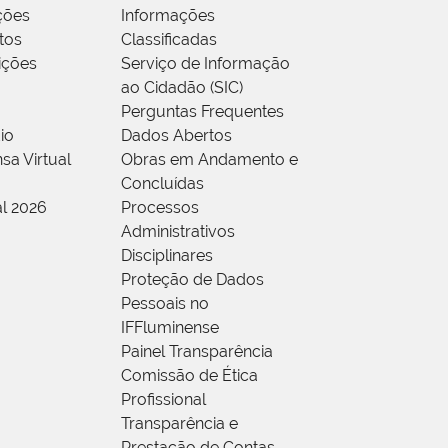
ções
Informações
tos
Classificadas
rições
Serviço de Informação
ao Cidadão (SIC)
Perguntas Frequentes
io
Dados Abertos
sa Virtual
Obras em Andamento e
Concluídas
al 2026
Processos
Administrativos
Disciplinares
Proteção de Dados
Pessoais no
IFFluminense
Painel Transparência
Comissão de Ética
Profissional
Transparência e
Prestação de Contas