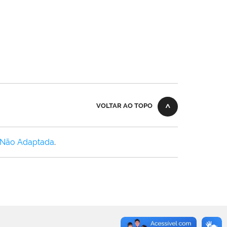
VOLTAR AO TOPO
 Não Adaptada
.