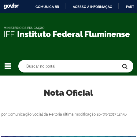
COMUNICA BR
ACESSO À INFORMAÇÃO
PARTI
IR
PARA
O
MINISTÉRIO DA EDUCAÇÃO
IFF
Instituto Federal Fluminense
CONTEÚDO
Buscar no portal
Buscar no portal
Nota Oficial
por
Comunicação Social da Reitoria
última modificação
20/03/2017 12h36