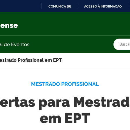
COMUNICA BR
ACESSO À INFORMAÇÃO
IR
PARA
nense
O
CONTEÚDO
Busca
Busca
al de Eventos
estrado Profissional em EPT
MESTRADO PROFISSIONAL
ertas para Mestrad
em EPT