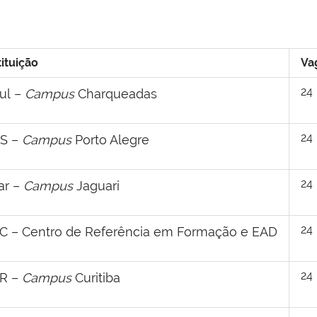
tituição
Va
24
ul –
Campus
Charqueadas
24
RS –
Campus
Porto Alegre
24
ar –
Campus
Jaguari
24
SC – Centro de Referência em Formação e EAD
24
PR –
Campus
Curitiba