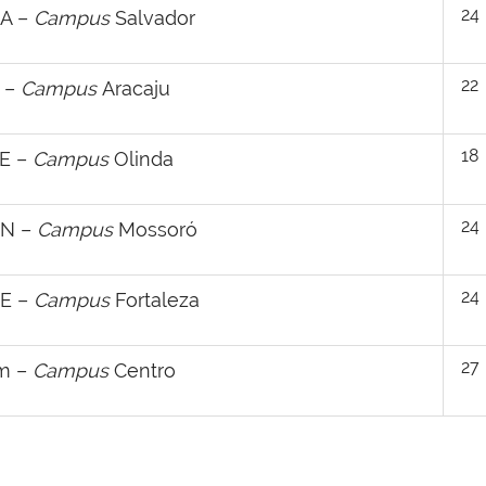
24
BA –
Campus
Salvador
22
S –
Campus
Aracaju
18
PE –
Campus
Olinda
24
RN –
Campus
Mossoró
24
CE –
Campus
Fortaleza
27
am –
Campus
Centro