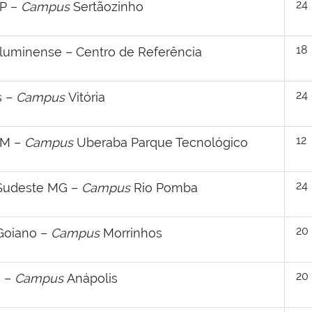
24
SP –
Campus
Sertãozinho
18
Fluminense – Centro de Referência
24
s –
Campus
Vitória
12
TM –
Campus
Uberaba Parque Tecnológico
24
 Sudeste MG –
Campus
Rio Pomba
20
 Goiano –
Campus
Morrinhos
20
G –
Campus
Anápolis