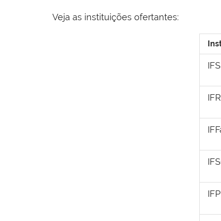
Veja as instituições ofertantes:
Ins
IFS
IF
IFF
IF
IF