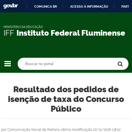
COMUNICA BR
ACESSO À INFORMAÇÃO
PARTI
IR
PARA
O
MINISTÉRIO DA EDUCAÇÃO
IFF
Instituto Federal Fluminense
CONTEÚDO
Buscar no portal
Buscar no portal
Resultado dos pedidos de
isenção de taxa do Concurso
Público
por
Comunicação Social da Reitoria
última modificação
22/11/2016 13h12