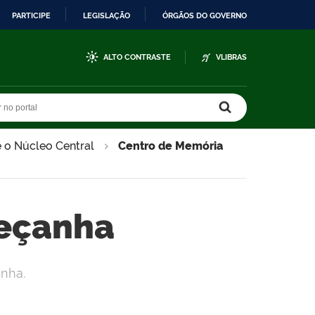
PARTICIPE
LEGISLAÇÃO
ÓRGÃOS DO GOVERNO
ALTO CONTRASTE
VLIBRAS
r no portal
r no portal
 o Núcleo Central
Centro de Memória
Peçanha
nha.