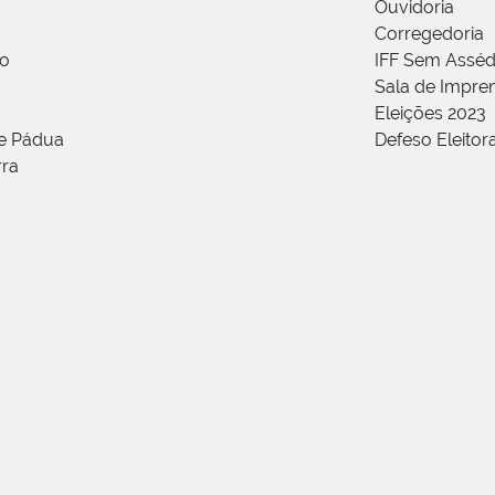
Ouvidoria
Corregedoria
ão
IFF Sem Asséd
Sala de Impren
Eleições 2023
de Pádua
Defeso Eleitor
rra