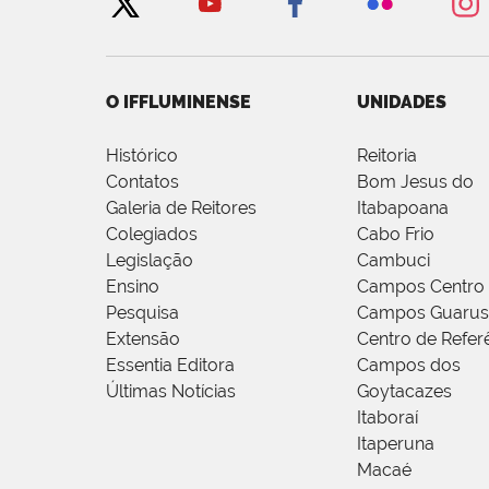
O IFFLUMINENSE
UNIDADES
Histórico
Reitoria
Contatos
Bom Jesus do
Galeria de Reitores
Itabapoana
Colegiados
Cabo Frio
Legislação
Cambuci
Ensino
Campos Centro
Pesquisa
Campos Guarus
Extensão
Centro de Refer
Essentia Editora
Campos dos
Últimas Notícias
Goytacazes
Itaboraí
Itaperuna
Macaé