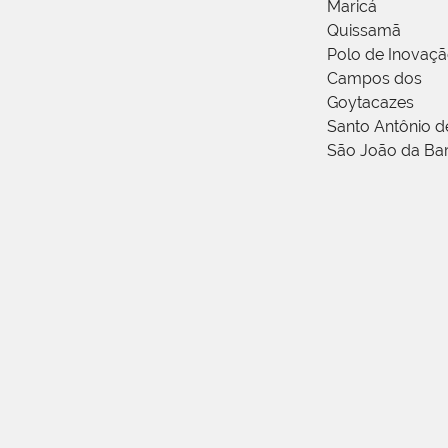
Maricá
Quissamã
Polo de Inovaç
Campos dos
Goytacazes
Santo Antônio 
São João da Ba