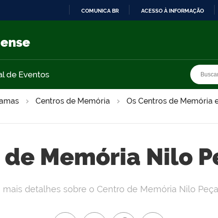
COMUNICA BR
ACESSO À INFORMAÇÃO
IR
PARA
nense
O
CONTEÚDO
Busca
Busca
al de Eventos
ramas
Centros de Memória
Os Centros de Memória e
 de Memória Nilo 
a mais detalhes sobre o Centro de Memória Nilo Peça