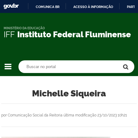
COMUNICA BR
ACESSO À INFORMAÇÃO
PARTI
IR
PARA
O
MINISTÉRIO DA EDUCAÇÃO
IFF
Instituto Federal Fluminense
CONTEÚDO
Buscar no portal
Buscar no portal
Michelle Siqueira
por
Comunicação Social da Reitoria
última modificação
23/10/2023 10h21