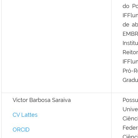
do P
IFFlu
de ab
EMBR
Insti
Reit
IFFlu
Pró-
Gradu
Victor Barbosa Saraiva
Poss
Unive
CV Lattes
Ciênc
Feder
ORCID
Ciênc