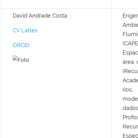
David Andrade Costa
Enge
Ambi
CV Lattes
Flum
(CAPE
ORCID
Espac
área 
(Recu
Acade
rios,
model
dad
Profi
Recur
Espec