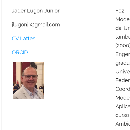
Jader Lugon Junior
Fez 
Model
jlugonjr@gmail.com
da Un
també
CV Lattes
(200
ORCID
Engen
gradu
Unive
Fede
Coor
Mode
Aplic
curs
Ambie