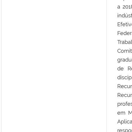
a 201
indús
Efet
Fede
Traba
Comi
gradu
de Re
disci
Recur
Recu
profe
em M
Aplic
respo