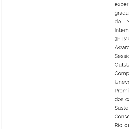
exper
gradu
do N
Inter
(IFIP
Award
Sessi
Outst
Comp
Unev
Promi
dos c
Sust
Conse
Rio d