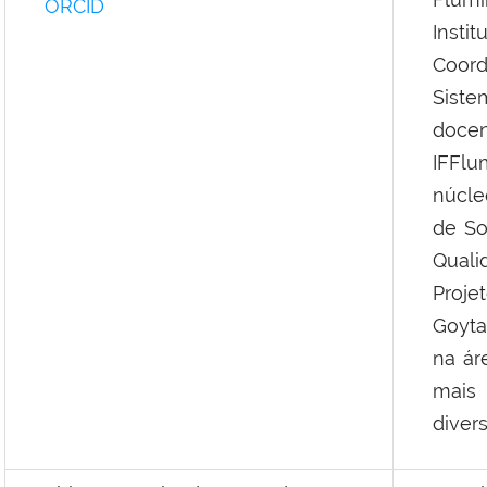
ORCID
Inst
Coord
Sist
doce
IFFl
núcle
de So
Qual
Proj
Goyta
na ár
mais
divers