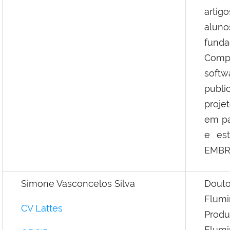
artig
aluno
fund
Compu
softw
publi
proje
em pa
e est
EMBRA
Simone Vasconcelos Silva
Douto
Flum
CV Lattes
Prod
Flumi