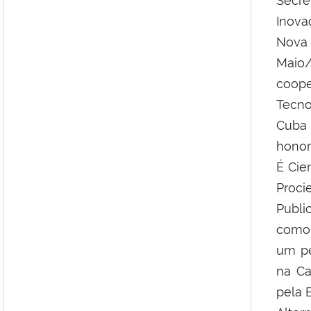
Secr
Inova
Nova 
Maio
coop
Tecno
Cuba
honor
É Cie
Proci
Publi
como 
um pe
na Ca
pela 