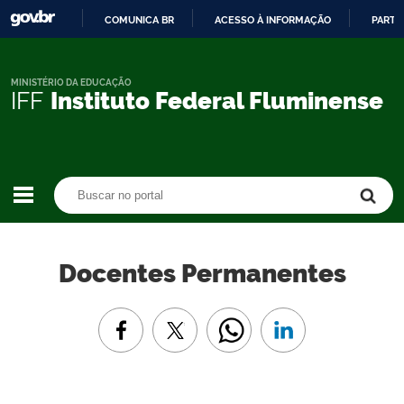
COMUNICA BR
ACESSO À INFORMAÇÃO
PARTI
IR
PARA
O
MINISTÉRIO DA EDUCAÇÃO
IFF
Instituto Federal Fluminense
CONTEÚDO
Buscar no portal
Buscar no portal
Docentes Permanentes