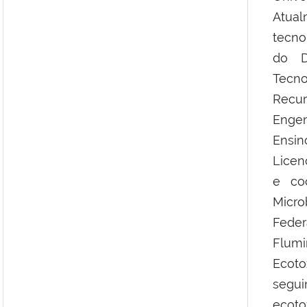
Atual
tecno
do D
Tecn
Recur
Engen
Ensi
Licen
e co
Micr
Fede
Flum
Ecot
segui
ecot