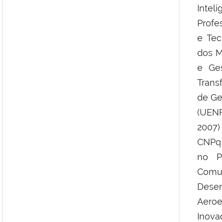
Inte
Profe
e Tec
dos M
e Ges
Trans
de Ge
(UENF
2007)
CNPq 
no P
Comu
Desen
Aeroe
Inova