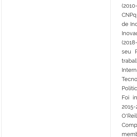
(2010
CNPq 
de In
Inova
(2018
seu 
trab
Inter
Tecn
Polít
Foi i
2015-
O'Rei
Compu
memb