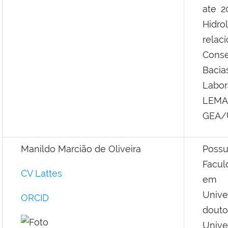
ate 2
Hidro
rela
Cons
Bacia
Labo
LEMA
GEA/
Manildo Marcião de Oliveira
Possu
Facul
CV Lattes
em B
Unive
ORCID
douto
Unive