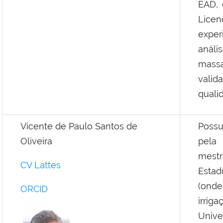
EAD, 
Lice
exper
análi
mass
valid
quali
Vicente de Paulo Santos de
Possu
Oliveira
pela
mestr
CV Lattes
Estad
(onde
ORCID
irrig
Univ