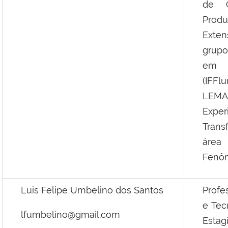
de C
Produ
Exten
grupo
em P
(IFFl
LEMA
Expe
Trans
área
Fenôm
Luis Felipe Umbelino dos Santos
Profe
e Tec
lfumbelino@gmail.com
Estag