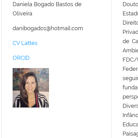
Daniela Bogado Bastos de
Douto
Oliveira
Estad
Dire
danibogado1@hotmail.com
Priva
de Ca
CV Lattes
Ambi
ORCID
FDC/U
Feder
segu
fund
pers
Diver
Infân
Educa
Paisa