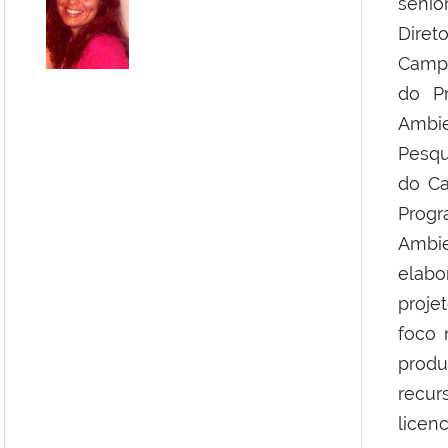
sênio
Dire
Campu
do P
Ambi
Pesqu
do C
Prog
Ambie
elab
proje
foco 
prod
recu
licen