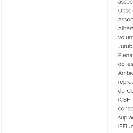
assoc
Obser
Assoc
Albe
volu
Jurub
Plená
do es
Ambi
repre
do Co
(CBH
cons
supr
IFFl