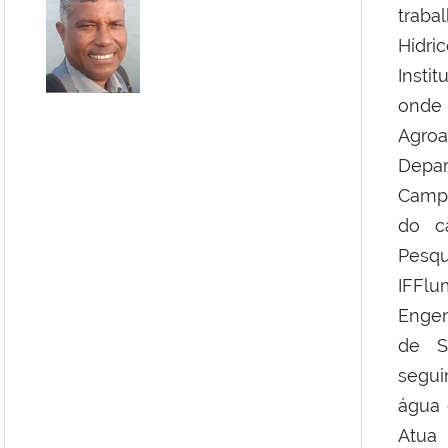
traba
Hídri
Insti
onde 
Agro
Depa
Campu
do c
Pesq
IFFl
Engen
de S
segui
água 
Atua