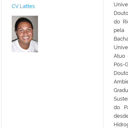
Unive
CV Lattes
Douto
do Ri
pela 
Bach
Unive
Atuo 
Pós-
Douto
Ambie
Gra
Suste
do P
desd
Hidro