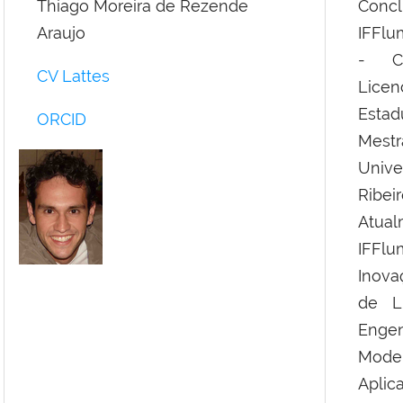
Thiago Moreira de Rezende
Conc
Araujo
IFFlu
- CE
CV Lattes
Lice
Estad
ORCID
Mestr
Unive
Ribei
Atua
IFFl
Inova
de L
Enge
Mode
Aplic