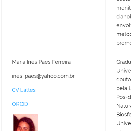
moni
ciano
envol
metod
promo
Maria Inês Paes Ferreira
Gra
Unive
ines_paes@yahoo.com.br
douto
pela 
CV Lattes
Pós-d
ORCID
Natur
Biosf
Unive