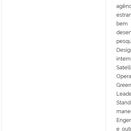
agênc
estra
bem 
dese
pesq
Desi
inter
Sate
Opera
Green
Leade
Stand
manei
Engen
e out