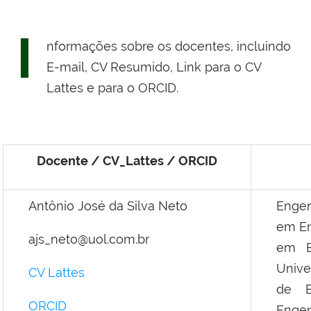
I
nformações sobre os docentes, incluindo
E-mail, CV Resumido, Link para o CV
Lattes e para o ORCID.
Docente / CV_Lattes / ORCID
Antônio José da Silva Neto
Engen
em En
ajs_neto@uol.com.br
em E
Unive
CV Lattes
de E
ORCID
Engen