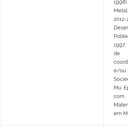
1998)
Meta
2012
Dese
Polit
1997 
de p
coord
e/ou
Socie
Mu Ep
com 
Matem
em M