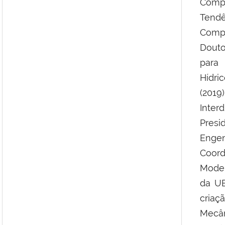
Comp
Ten
Compu
Douto
para
Hídri
(201
Inter
Pres
Engen
Coor
Model
da UE
cria
Mecân