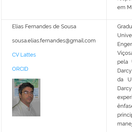
em Me
Elias Fernandes de Sousa
Grad
Unive
sousa.elias.fernandes@gmail.com
Engen
Viços
CV Lattes
pela 
ORCID
Darcy
da U
Darcy
exper
ênfa
princ
manej