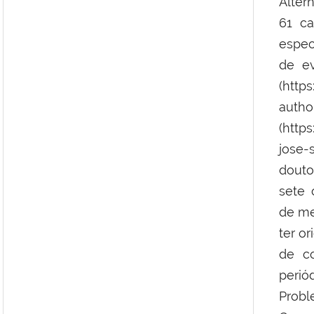
Alter
61 ca
espec
de e
(http
autho
(http
jose-
douto
sete 
de me
ter or
de co
perió
Prob