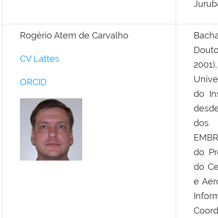
Jurub
Rogério Atem de Carvalho
Bacha
Douto
CV Lattes
2001)
Unive
ORCID
do In
desde
dos 
EMBRA
do Pr
do Ce
e Aer
Infor
Coord