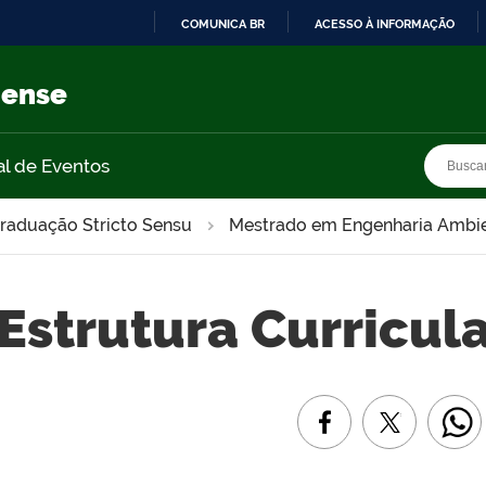
COMUNICA BR
ACESSO À INFORMAÇÃO
IR
PARA
nense
O
CONTEÚDO
Busca
Busca
al de Eventos
raduação Stricto Sensu
Mestrado em Engenharia Ambie
Estrutura Curricula