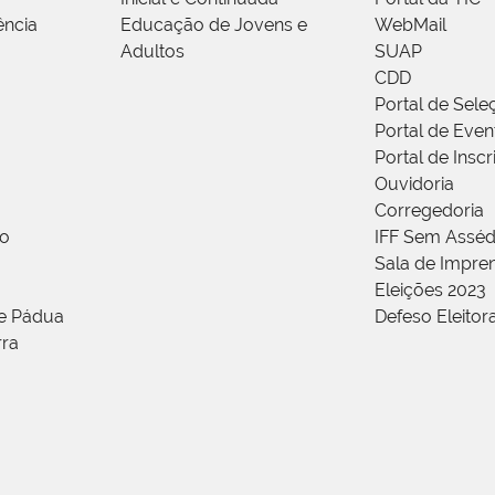
ência
Educação de Jovens e
WebMail
Adultos
SUAP
CDD
Portal de Sele
Portal de Even
Portal de Insc
Ouvidoria
Corregedoria
ão
IFF Sem Asséd
Sala de Impren
Eleições 2023
de Pádua
Defeso Eleitor
rra