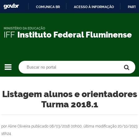
COMUNICA BR
ACESSO À INFORMAÇÃO
PARTI
IR
PARA
O
MINISTÉRIO DA EDUCAÇÃO
IFF
Instituto Federal Fluminense
CONTEÚDO
Buscar no portal
Buscar no portal
Listagem alunos e orientadores
Turma 2018.1
por
Aline Oliveira
publicado
08/03/2018 00h00,
última modificação
20/10/2023
16h24