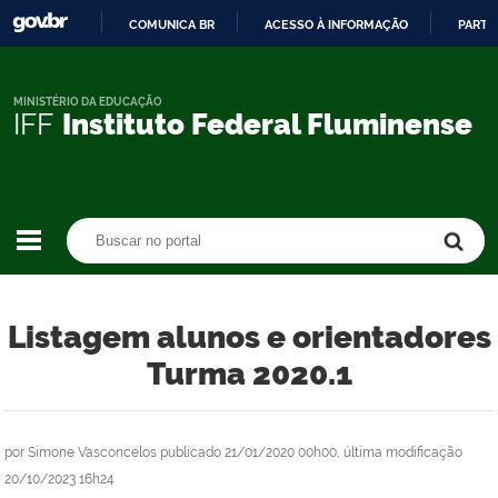
COMUNICA BR
ACESSO À INFORMAÇÃO
PARTI
IR
PARA
O
MINISTÉRIO DA EDUCAÇÃO
IFF
Instituto Federal Fluminense
CONTEÚDO
Buscar no portal
Buscar no portal
Listagem alunos e orientadores
Turma 2020.1
por
Simone Vasconcelos
publicado
21/01/2020 00h00,
última modificação
20/10/2023 16h24