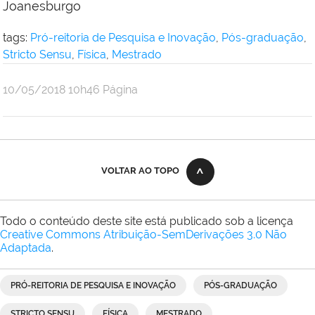
Joanesburgo
tags:
Pró-reitoria de Pesquisa e Inovação
,
Pós-graduação
,
Stricto Sensu
,
Física
,
Mestrado
por
publicado
10/05/2018
10h46
Página
Aline
Oliveira
VOLTAR AO TOPO
Todo o conteúdo deste site está publicado sob a licença
Creative Commons Atribuição-SemDerivações 3.0 Não
Adaptada
.
PRÓ-REITORIA DE PESQUISA E INOVAÇÃO
PÓS-GRADUAÇÃO
STRICTO SENSU
FÍSICA
MESTRADO