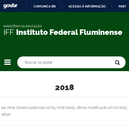
COMUNICA BR
ACESSO À INFORMAÇÃO
PARTI
IR
PARA
O
MINISTÉRIO DA EDUCAÇÃO
IFF
Instituto Federal Fluminense
CONTEÚDO
Buscar no portal
Buscar no portal
2018
por
Aline Oliveira
publicado
10/05/2018 10h45,
última modificação
20/10/2023
16h26