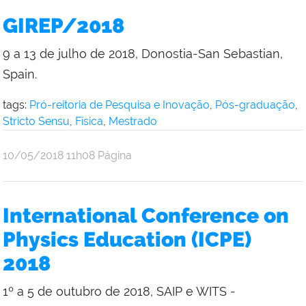
GIREP/2018
9 a 13 de julho de 2018, Donostia-San Sebastian,
Spain.
tags:
Pró-reitoria de Pesquisa e Inovação
,
Pós-graduação
,
Stricto Sensu
,
Física
,
Mestrado
por
publicado
10/05/2018
11h08
Página
Aline
Oliveira
International Conference on
Physics Education (ICPE)
2018
1º a 5 de outubro de 2018, SAIP e WITS -