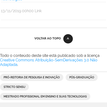
por
publicado
13/11/2019
00h00
Link
Andre
Uebe
VOLTAR AO TOPO
Todo o conteúdo deste site está publicado sob a licença
Creative Commons Atribuição-SemDerivações 3.0 Não
Adaptada
.
PRÓ-REITORIA DE PESQUISA E INOVAÇÃO
PÓS-GRADUAÇÃO
STRICTO SENSU
MESTRADO PROFISSIONAL EM ENSINO E SUAS TECNOLOGIAS