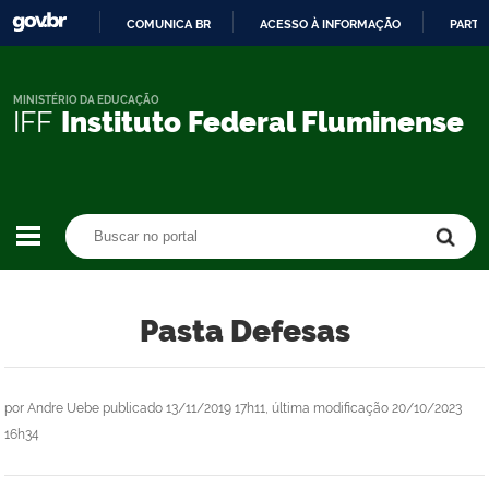
COMUNICA BR
ACESSO À INFORMAÇÃO
PARTI
IR
PARA
O
MINISTÉRIO DA EDUCAÇÃO
IFF
Instituto Federal Fluminense
CONTEÚDO
Buscar no portal
Buscar no portal
Pasta Defesas
por
Andre Uebe
publicado
13/11/2019 17h11,
última modificação
20/10/2023
16h34