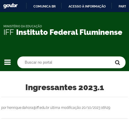
COMUNICA BR
ACESSO À INFORMAÇÃO
PARTI
IR
PARA
O
MINISTÉRIO DA EDUCAÇÃO
IFF
Instituto Federal Fluminense
CONTEÚDO
Buscar no portal
Buscar no portal
Ingressantes 2023.1
por
henrique.dahora@iff.edu.br
última modificação
20/10/2023 16h29