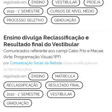
registrado em:
ENSINO
,
VESTIBULAR
,
PROEJA
,
2022 - 1° SEMESTRE
,
CURSOS DE NÍVEL MÉDIO
,
PROCESSO SELETIVO
,
GRADUAÇÃO
Ensino divulga Reclassificação e
Resultado final do Vestibular
Comunicados referente aos campi Cabo Frio e Macaé.
(Arte: Programação Visual/IFF)
por
Comunicação Social da Reitoria
última modificação
em
31/08/2023 13h09
registrado em:
ENSINO
,
MATRÍCULA
,
RECLASSIFICAÇÃO
,
RESULTADO FINAL
,
2022 - 1° SEMESTRE
,
VESTIBULAR
,
GRADUAÇÃO