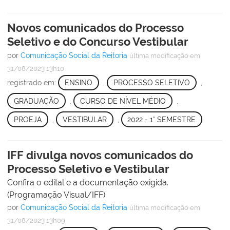
Novos comunicados do Processo
Seletivo e do Concurso Vestibular
por
Comunicação Social da Reitoria
última modificação
em
31/08/2023 13h10
registrado em:
ENSINO
,
PROCESSO SELETIVO
,
GRADUAÇÃO
,
CURSO DE NÍVEL MÉDIO
,
PROEJA
,
VESTIBULAR
,
2022 - 1° SEMESTRE
IFF divulga novos comunicados do
Processo Seletivo e Vestibular
Confira o edital e a documentação exigida.
(Programação Visual/IFF)
por
Comunicação Social da Reitoria
última modificação
em
31/08/2023 13h09