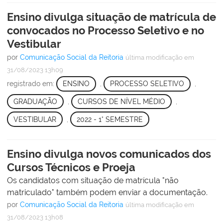
Ensino divulga situação de matrícula de
convocados no Processo Seletivo e no
Vestibular
por
Comunicação Social da Reitoria
última modificação
em
31/08/2023 13h09
registrado em:
ENSINO
,
PROCESSO SELETIVO
,
GRADUAÇÃO
,
CURSOS DE NÍVEL MÉDIO
,
VESTIBULAR
,
2022 - 1° SEMESTRE
Ensino divulga novos comunicados dos
Cursos Técnicos e Proeja
Os candidatos com situação de matrícula "não
matriculado" também podem enviar a documentação.
por
Comunicação Social da Reitoria
última modificação
em
31/08/2023 13h08