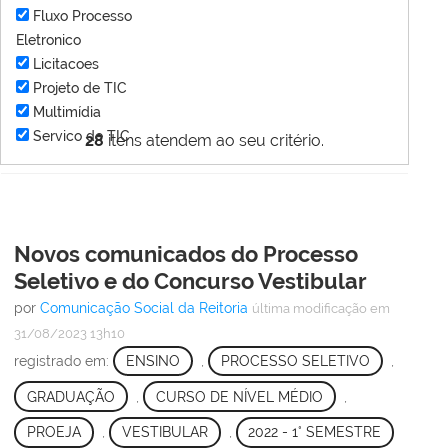
Fluxo Processo
Eletronico
Licitacoes
Projeto de TIC
Multimídia
Servico de TIC
28
itens atendem ao seu critério.
Novos comunicados do Processo
Seletivo e do Concurso Vestibular
por
Comunicação Social da Reitoria
última modificação
em
31/08/2023 13h10
registrado em:
ENSINO
,
PROCESSO SELETIVO
,
GRADUAÇÃO
,
CURSO DE NÍVEL MÉDIO
,
PROEJA
,
VESTIBULAR
,
2022 - 1° SEMESTRE