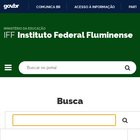
COMUNICA BR
ACESSO À INFORMAÇÃO
PARTI
IR
PARA
O
MINISTÉRIO DA EDUCAÇÃO
IFF
Instituto Federal Fluminense
CONTEÚDO
Buscar no portal
Buscar no portal
Busca