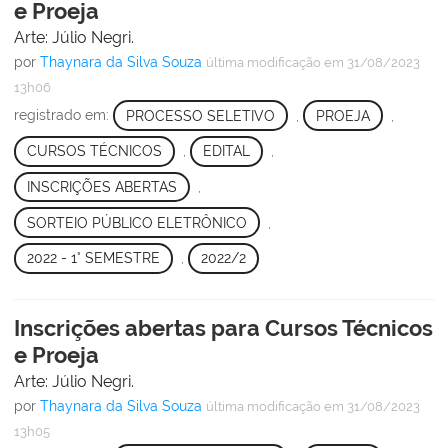
e Proeja
Arte: Júlio Negri.
por
Thaynara da Silva Souza
última modificação
em 31/08/2023
13h06
registrado em:
PROCESSO SELETIVO
,
PROEJA
,
CURSOS TÉCNICOS
,
EDITAL
,
INSCRIÇÕES ABERTAS
,
SORTEIO PÚBLICO ELETRÔNICO
,
2022 - 1° SEMESTRE
,
2022/2
Inscrições abertas para Cursos Técnicos
e Proeja
Arte: Júlio Negri.
por
Thaynara da Silva Souza
última modificação
em 31/08/2023
13h05