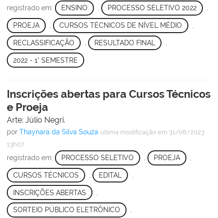
registrado em:
ENSINO
,
PROCESSO SELETIVO 2022
,
PROEJA
,
CURSOS TÉCNICOS DE NÍVEL MÉDIO
,
RECLASSIFICAÇÃO
,
RESULTADO FINAL
,
2022 - 1° SEMESTRE
Inscrições abertas para Cursos Técnicos
e Proeja
Arte: Júlio Negri.
por
Thaynara da Silva Souza
última modificação
em 31/08/2023
13h07
registrado em:
PROCESSO SELETIVO
,
PROEJA
,
CURSOS TÉCNICOS
,
EDITAL
,
INSCRIÇÕES ABERTAS
,
SORTEIO PÚBLICO ELETRÔNICO
,