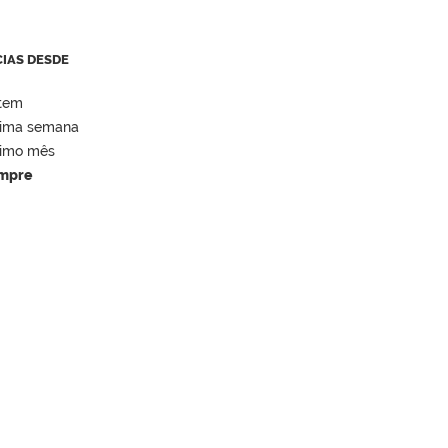
CIAS DESDE
tem
tima semana
timo mês
mpre