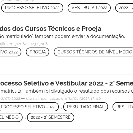
,
PROCESSO SELETIVO 2022
,
VESTIBULAR 2022
,
2022 -
dos dos Cursos Técnicos e Proeja
"não matriculado" também podem enviar a documentação.
ação
em 31/08/2023 13h08
IVO 2022
,
PROEJA
,
CURSOS TÉCNICOS DE NÍVEL MÉDIO
rocesso Seletivo e Vestibular 2022 - 2° Sem
matrícula. Também foi divulgado o resultado dos recursos co
—
6/07/2022
última modificação
em 31/08/2023 13h10
PROCESSO SELETIVO 2022
,
RESULTADO FINAL
,
RESULT
EL MÉDIO
,
2022 - 2° SEMESTRE