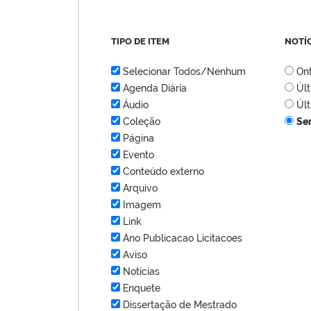
TIPO DE ITEM
NOTÍ
Selecionar Todos/Nenhum
On
Agenda Diária
Úl
Áudio
Úl
Coleção
Se
Página
Evento
Conteúdo externo
Arquivo
Imagem
Link
Ano Publicacao Licitacoes
Aviso
Notícias
Enquete
Dissertação de Mestrado