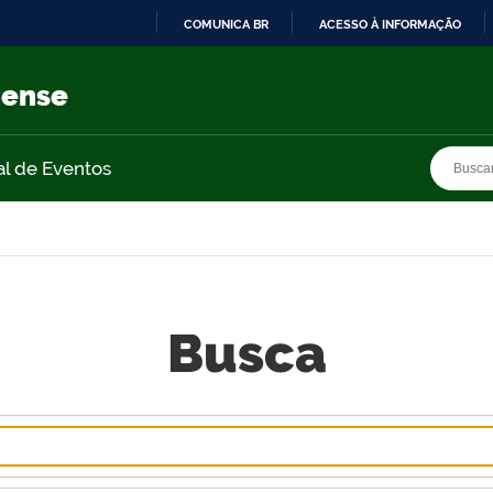
COMUNICA BR
ACESSO À INFORMAÇÃO
IR
PARA
nense
O
CONTEÚDO
Busca
Busca
al de Eventos
Busca