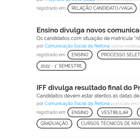
registrado em:
RELAÇÃO CANDIDATO/VAGA
Ensino divulga novos comunica
Os candidatos com situação de matrícula 
por
Comunicação Social da Reitoria
última modific
registrado em:
ENSINO
,
PROCESSO SELET
2022 - 1° SEMESTRE
IFF divulga resultado final do P
Candidatos devem estar atentos às datas de 
por
Comunicação Social da Reitoria
publicado
em 0
registrado em:
ENSINO
,
VESTIBULAR
,
GRADUAÇÃO
,
CURSOS TÉCNICOS DE NÍV