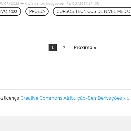
—
5/03/2022
última modificação
em 31/08/2023 13h08
IVO 2022
,
PROEJA
,
CURSOS TÉCNICOS DE NÍVEL MÉDIO
1
2
Próximo »
a licença
Creative Commons Atribuição-SemDerivações 3.0