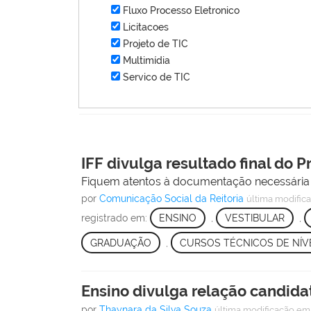
Fluxo Processo Eletronico
Licitacoes
Projeto de TIC
Multimídia
Servico de TIC
IFF divulga resultado final do P
Fiquem atentos à documentação necessária 
por
Comunicação Social da Reitoria
última modific
registrado em:
ENSINO
,
VESTIBULAR
,
GRADUAÇÃO
,
CURSOS TÉCNICOS DE NÍV
Ensino divulga relação candida
por
Thaynara da Silva Souza
última modificação
em 