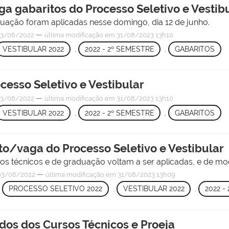
lga gabaritos do Processo Seletivo e Vestib
duação foram aplicadas nesse domingo, dia 12 de junho.
—
3/06/2022
última modificação
em 31/08/2023 13h10
VESTIBULAR 2022
,
2022 - 2º SEMESTRE
,
GABARITOS
cesso Seletivo e Vestibular
—
3/06/2022
última modificação
em 31/08/2023 13h10
VESTIBULAR 2022
,
2022 - 2º SEMESTRE
,
GABARITOS
to/vaga do Processo Seletivo e Vestibular
rsos técnicos e de graduação voltam a ser aplicadas, e de mo
—
03/06/2022
última modificação
em 31/08/2023 13h09
,
PROCESSO SELETIVO 2022
,
VESTIBULAR 2022
,
2022 -
dos dos Cursos Técnicos e Proeja