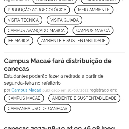
PRODUÇÃO AGROECOLÓGICA
,
MEIO AMBIENTE
,
VISITA TÉCNICA
,
VISITA GUIADA
,
CAMPUS AVANÇADO MARICÁ
,
CAMPUS MARICÁ
,
IFF MARICÁ
,
AMBIENTE E SUSTENTABILIDADE
Campus Macaé fará distribuição de
canecas
Estudantes poderão fazer a retirada a partir de
segunda-feira no refeitório.
por
Campus Macaé
registrado em:
publicado
em 16/08/2022
CAMPUS MACAÉ
,
AMBIENTE E SUSTENTABILIDADE
,
CAMPANHA USO DE CANECAS
canecas 2022-08-10 at 09.46.08.jpeg