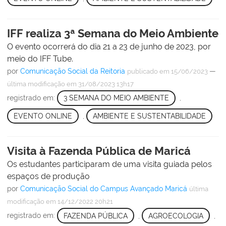
IFF realiza 3ª Semana do Meio Ambiente
O evento ocorrerá do dia 21 a 23 de junho de 2023, por
meio do IFF Tube.
por
Comunicação Social da Reitoria
—
publicado
em 15/06/2023
última modificação
em 31/08/2023 13h17
registrado em:
3 SEMANA DO MEIO AMBIENTE
,
EVENTO ONLINE
,
AMBIENTE E SUSTENTABILIDADE
Visita à Fazenda Pública de Maricá
Os estudantes participaram de uma visita guiada pelos
espaços de produção
por
Comunicação Social do Campus Avançado Maricá
última
modificação
em 14/12/2022 20h21
registrado em:
FAZENDA PÚBLICA
,
AGROECOLOGIA
,