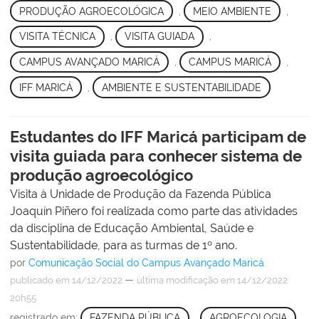
PRODUÇÃO AGROECOLÓGICA
,
MEIO AMBIENTE
,
VISITA TÉCNICA
,
VISITA GUIADA
,
CAMPUS AVANÇADO MARICÁ
,
CAMPUS MARICÁ
,
IFF MARICÁ
,
AMBIENTE E SUSTENTABILIDADE
Estudantes do IFF Maricá participam de
visita guiada para conhecer sistema de
produção agroecológico
Visita à Unidade de Produção da Fazenda Pública
Joaquín Piñero foi realizada como parte das atividades
da disciplina de Educação Ambiental, Saúde e
Sustentabilidade, para as turmas de 1º ano.
por
Comunicação Social do Campus Avançado Maricá
—
publicado
em 14/12/2022
última modificação
em 14/12/2022
20h55
registrado em:
FAZENDA PÚBLICA
,
AGROECOLOGIA
,