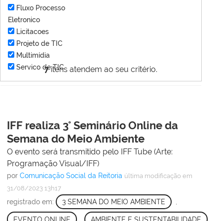
Fluxo Processo
Eletronico
Licitacoes
Projeto de TIC
Multimídia
Servico de TIC
7
itens atendem ao seu critério.
IFF realiza 3° Seminário Online da
Semana do Meio Ambiente
O evento será transmitido pelo IFF Tube (Arte:
Programação Visual/IFF)
por
Comunicação Social da Reitoria
última modificação
em
31/08/2023 13h17
registrado em:
3 SEMANA DO MEIO AMBIENTE
,
EVENTO ONLINE
,
AMBIENTE E SUSTENTABILIDADE