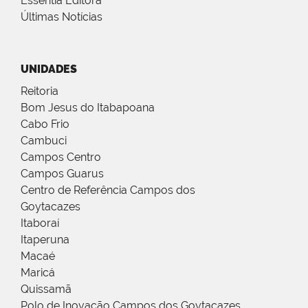
Essentia Editora
Últimas Notícias
UNIDADES
Reitoria
Bom Jesus do Itabapoana
Cabo Frio
Cambuci
Campos Centro
Campos Guarus
Centro de Referência Campos dos
Goytacazes
Itaboraí
Itaperuna
Macaé
Maricá
Quissamã
Polo de Inovação Campos dos Goytacazes