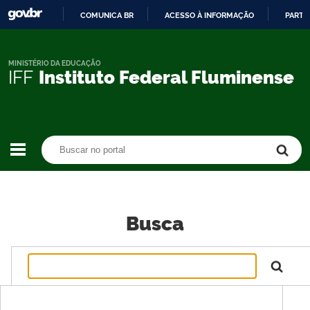
COMUNICA BR
ACESSO À INFORMAÇÃO
PARTI
IR
PARA
O
MINISTÉRIO DA EDUCAÇÃO
IFF
Instituto Federal Fluminense
CONTEÚDO
Buscar no portal
Buscar no portal
Busca