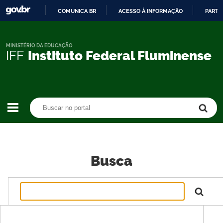
COMUNICA BR
ACESSO À INFORMAÇÃO
PARTI
IR
PARA
O
MINISTÉRIO DA EDUCAÇÃO
IFF
Instituto Federal Fluminense
CONTEÚDO
Buscar no portal
Buscar no portal
Busca