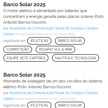
Barco Solar 2025
O motor elétrico é alimentado por baterias que
concentram a energia gerada pelas placas solares (Foto:
Antonio Barros/Ascom).
por
Assessoria de Comunicação Social do Campus Campos
Centro
última modificação
em 12/06/2025 12h51
registrado em:
ATLETICAS
,
BARCO SOLAR
,
COMPETIÇÃO
,
DESAFIO SOL & MAR
,
EQUIPE SETE CAPITÃES
,
NAÚTICA E TECNOLOGIA
Barco Solar 2025
Momento de soldagem de um dos circuitos do sistema
elétrico (Foto: Antonio Barros/Ascom).
por
Assessoria de Comunicação Social do Campus Campos
Centro
última modificação
em 12/06/2025 12h50
registrado em:
ATLETICAS
,
BARCO SOLAR
,