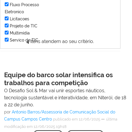
Fluxo Processo
Eletronico
Licitacoes
Projeto de TIC
Multimídia
Servico de TIC
4
itens atendem ao seu critério.
Equipe do barco solar intensifica os
trabalhos para competição
O Desafio Sol & Mar vai unir esportes náuticos,
tecnologia sustentável e interatividade, em Niterói, de 18
a 22 de junho.
por
Antonio Barros/Assessoria de Comunicação Social do
Campus Campos Centro
—
publicado
em 12/06/2025
última
modificação
em 12/06/2025 19h18