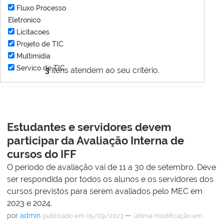
Fluxo Processo
Eletronico
Licitacoes
Projeto de TIC
Multimídia
Servico de TIC
3
itens atendem ao seu critério.
Estudantes e servidores devem
participar da Avaliação Interna de
cursos do IFF
O período de avaliação vai de 11 a 30 de setembro. Deve
ser respondida por todos os alunos e os servidores dos
cursos previstos para serem avaliados pelo MEC em
2023 e 2024.
por
admin
—
publicado
em 05/09/2023
última modificação
em