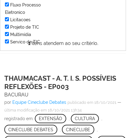
Fluxo Processo
Eletronico
Licitacoes
Projeto de TIC
Multimídia
Servico de TIC
1
itens atendem ao seu critério.
THAUMACAST - A. T. I. S. POSSÍVEIS
REFLEXÕES - EP003
BACURAU
por
Equipe Cineclube Debates
—
publicado
em 18/10/2021
última modificação
em 18/10/2021 13h34
registrado em:
EXTENSÃO
,
CULTURA
,
CINECLUBE DEBATES
,
CINECLUBE
,