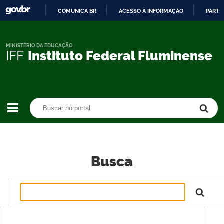
COMUNICA BR
ACESSO À INFORMAÇÃO
PARTI
IR
PARA
O
MINISTÉRIO DA EDUCAÇÃO
IFF
Instituto Federal Fluminense
CONTEÚDO
Buscar no portal
Buscar no portal
Busca