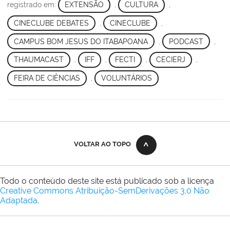
registrado em:
EXTENSÃO
,
CULTURA
,
CINECLUBE DEBATES
,
CINECLUBE
,
CAMPUS BOM JESUS DO ITABAPOANA
,
PODCAST
,
THAUMACAST
,
IFF
,
FECTI
,
CECIERJ
,
FEIRA DE CIÊNCIAS
,
VOLUNTÁRIOS
VOLTAR AO TOPO
Todo o conteúdo deste site está publicado sob a licença
Creative Commons Atribuição-SemDerivações 3.0 Não
Adaptada
.