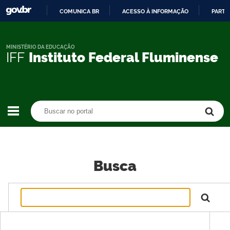
COMUNICA BR
ACESSO À INFORMAÇÃO
PARTI
IR
PARA
O
MINISTÉRIO DA EDUCAÇÃO
IFF
Instituto Federal Fluminense
CONTEÚDO
Buscar no portal
Buscar no portal
Busca