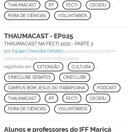
THAUMACAST
,
IFF
,
FECTI
,
CECIERJ
,
FEIRA DE CIÊNCIAS
,
VOLUNTÁRIOS
THAUMACAST - EP025
THAUMACAST NA FECTI 2022 - PARTE 2
por
Equipe Cineclube Debates
—
publicado
em 07/12/2022
última modificação
em 07/12/2022 20h35
registrado em:
EXTENSÃO
,
CULTURA
,
CINECLUBE DEBATES
,
CINECLUBE
,
CAMPUS BOM JESUS DO ITABAPOANA
,
PODCAST
,
THAUMACAST
,
IFF
,
FECTI
,
CECIERJ
,
FEIRA DE CIÊNCIAS
,
VOLUNTÁRIOS
Alunos e professores do IFF Maricá