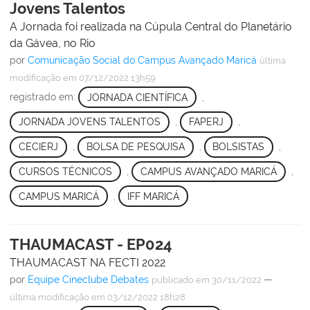
Jovens Talentos
A Jornada foi realizada na Cúpula Central do Planetário
da Gávea, no Rio
por
Comunicação Social do Campus Avançado Maricá
última
modificação
em 07/12/2022 13h59
registrado em:
JORNADA CIENTÍFICA
,
JORNADA JOVENS TALENTOS
,
FAPERJ
,
CECIERJ
,
BOLSA DE PESQUISA
,
BOLSISTAS
,
CURSOS TÉCNICOS
,
CAMPUS AVANÇADO MARICÁ
,
CAMPUS MARICÁ
,
IFF MARICÁ
THAUMACAST - EP024
THAUMACAST NA FECTI 2022
por
Equipe Cineclube Debates
—
publicado
em 30/11/2022
última modificação
em 03/12/2022 18h28