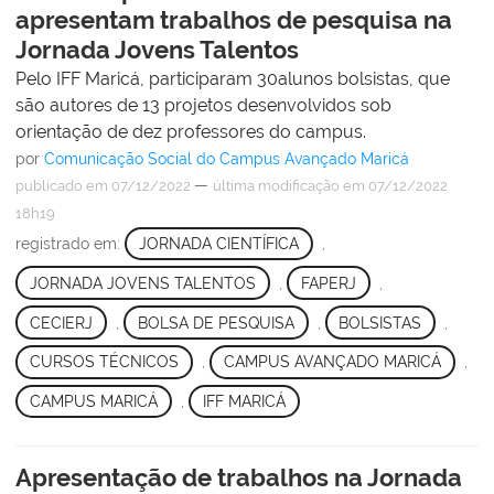
apresentam trabalhos de pesquisa na
Jornada Jovens Talentos
Pelo IFF Maricá, participaram 30alunos bolsistas, que
são autores de 13 projetos desenvolvidos sob
orientação de dez professores do campus.
por
Comunicação Social do Campus Avançado Maricá
—
publicado
em 07/12/2022
última modificação
em 07/12/2022
18h19
registrado em:
JORNADA CIENTÍFICA
,
JORNADA JOVENS TALENTOS
,
FAPERJ
,
CECIERJ
,
BOLSA DE PESQUISA
,
BOLSISTAS
,
CURSOS TÉCNICOS
,
CAMPUS AVANÇADO MARICÁ
,
CAMPUS MARICÁ
,
IFF MARICÁ
Apresentação de trabalhos na Jornada