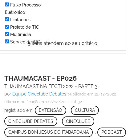
Fluxo Processo
Eletronico
Licitacoes
Projeto de TIC
Multimídia
Servico de TIC
5
itens atendem ao seu critério.
THAUMACAST - EP026
THAUMACAST NA FECTI 2022 - PARTE 3
por
Equipe Cineclube Debates
—
publicado
em 12/12/2022
última modificação
em 12/12/2022 20h32
registrado em:
EXTENSÃO
,
CULTURA
,
CINECLUBE DEBATES
,
CINECLUBE
,
CAMPUS BOM JESUS DO ITABAPOANA
,
PODCAST
,