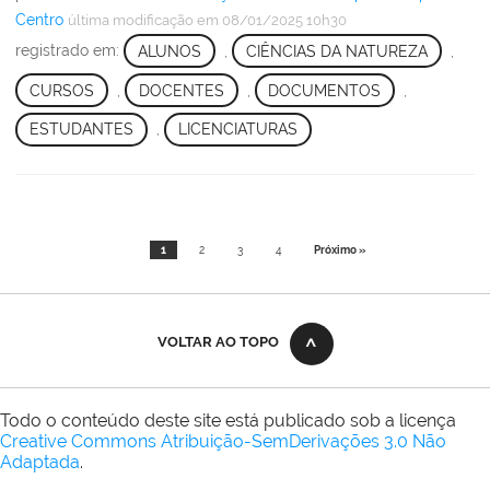
Centro
última modificação
em 08/01/2025 10h30
registrado em:
ALUNOS
,
CIÊNCIAS DA NATUREZA
,
CURSOS
,
DOCENTES
,
DOCUMENTOS
,
ESTUDANTES
,
LICENCIATURAS
1
2
3
4
Próximo »
VOLTAR AO TOPO
Todo o conteúdo deste site está publicado sob a licença
Creative Commons Atribuição-SemDerivações 3.0 Não
Adaptada
.