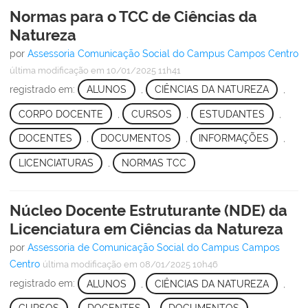
Normas para o TCC de Ciências da
Natureza
por
Assessoria Comunicação Social do Campus Campos Centro
última modificação
em 10/01/2025 11h41
registrado em:
ALUNOS
,
CIÊNCIAS DA NATUREZA
,
CORPO DOCENTE
,
CURSOS
,
ESTUDANTES
,
DOCENTES
,
DOCUMENTOS
,
INFORMAÇÕES
,
LICENCIATURAS
,
NORMAS TCC
Núcleo Docente Estruturante (NDE) da
Licenciatura em Ciências da Natureza
por
Assessoria de Comunicação Social do Campus Campos
Centro
última modificação
em 08/01/2025 10h46
registrado em:
ALUNOS
,
CIÊNCIAS DA NATUREZA
,