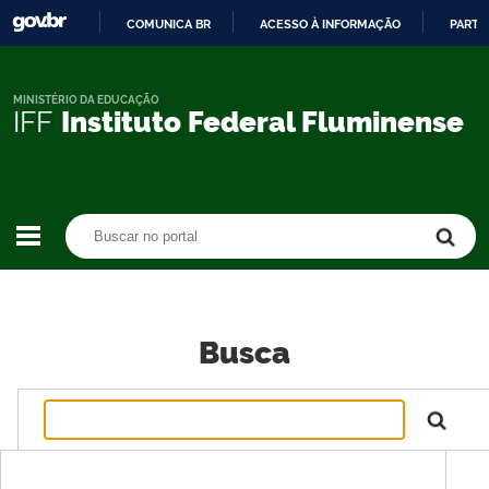
COMUNICA BR
ACESSO À INFORMAÇÃO
PARTI
IR
PARA
O
MINISTÉRIO DA EDUCAÇÃO
IFF
Instituto Federal Fluminense
CONTEÚDO
Buscar no portal
Buscar no portal
Busca