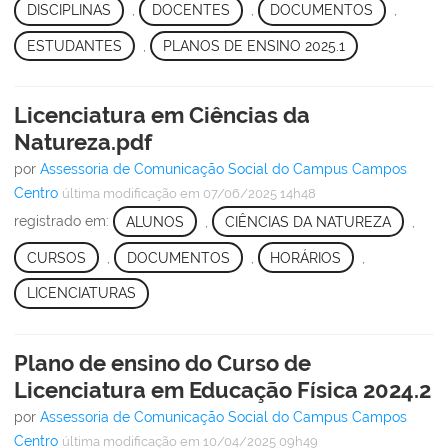
DISCIPLINAS
,
DOCENTES
,
DOCUMENTOS
,
ESTUDANTES
,
PLANOS DE ENSINO 2025.1
Licenciatura em Ciências da
Natureza.pdf
por
Assessoria de Comunicação Social do Campus Campos
Centro
última modificação
em 07/06/2025 14h48
registrado em:
ALUNOS
,
CIÊNCIAS DA NATUREZA
,
CURSOS
,
DOCUMENTOS
,
HORÁRIOS
,
LICENCIATURAS
Plano de ensino do Curso de
Licenciatura em Educação Física 2024.2
por
Assessoria de Comunicação Social do Campus Campos
Centro
última modificação
em 10/04/2025 09h49