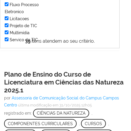
Fluxo Processo
Eletronico
Licitacoes
Projeto de TIC
Multimídia
Servico de TIC
39
itens atendem ao seu critério.
Plano de Ensino do Curso de
Licenciatura em Ciências das Natureza
2025.1
por
Assessoria de Comunicação Social do Campus Campos
Centro
última modificação
em 31/10/2025 12h05
registrado em:
CIÊNCIAS DA NATUREZA
,
COMPONENTES CURRICULARES
,
CURSOS
,