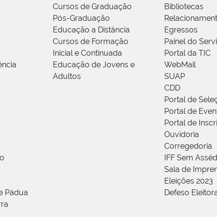
Cursos de Graduação
Bibliotecas
Pós-Graduação
Relacionamen
Educação a Distância
Egressos
Cursos de Formação
Painel do Serv
Inicial e Continuada
Portal da TIC
ência
Educação de Jovens e
WebMail
Adultos
SUAP
CDD
Portal de Sele
Portal de Even
Portal de Insc
Ouvidoria
Corregedoria
ão
IFF Sem Asséd
Sala de Impren
Eleições 2023
de Pádua
Defeso Eleitor
rra