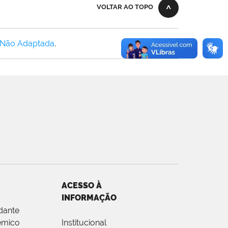
VOLTAR AO TOPO
 Não Adaptada
.
ACESSO À
INFORMAÇÃO
dante
êmico
Institucional