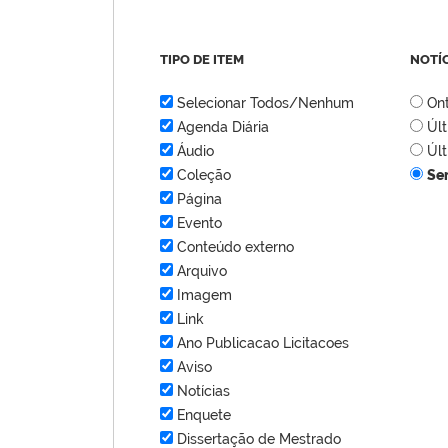
TIPO DE ITEM
NOTÍ
Selecionar Todos/Nenhum
On
Agenda Diária
Úl
Áudio
Úl
Coleção
Se
Página
Evento
Conteúdo externo
Arquivo
Imagem
Link
Ano Publicacao Licitacoes
Aviso
Notícias
Enquete
Dissertação de Mestrado