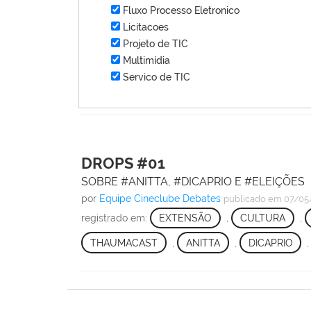
Fluxo Processo Eletronico
Licitacoes
Projeto de TIC
Multimídia
Servico de TIC
DROPS #01
SOBRE #ANITTA, #DICAPRIO E #ELEIÇÕES
por
Equipe Cineclube Debates
publicado
em 07/05
registrado em:
EXTENSÃO
,
CULTURA
,
THAUMACAST
,
ANITTA
,
DICAPRIO