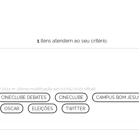
1
itens atendem ao seu critério.
—
/2022
última modificação
em 07/05/2022 18h46
CINECLUBE DEBATES
,
CINECLUBE
,
CAMPUS BOM JESU
,
OSCAR
,
ELEIÇÕES
,
TWITTER