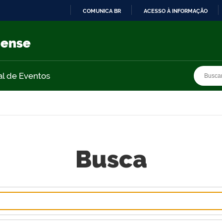
COMUNICA BR
ACESSO À INFORMAÇÃO
IR
PARA
nense
O
CONTEÚDO
Busca
Busca
al de Eventos
Busca