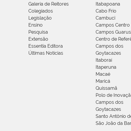
Galeria de Reitores
Itabapoana
Colegiados
Cabo Frio
Legislação
Cambuci
Ensino
Campos Centro
Pesquisa
Campos Guarus
Extensão
Centro de Refer
Essentia Editora
Campos dos
Últimas Notícias
Goytacazes
Itaboraí
Itaperuna
Macaé
Maricá
Quissamã
Polo de Inovaç
Campos dos
Goytacazes
Santo Antônio 
São João da Ba