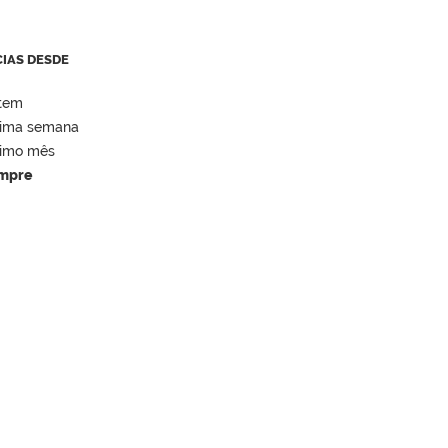
CIAS DESDE
tem
tima semana
timo mês
mpre