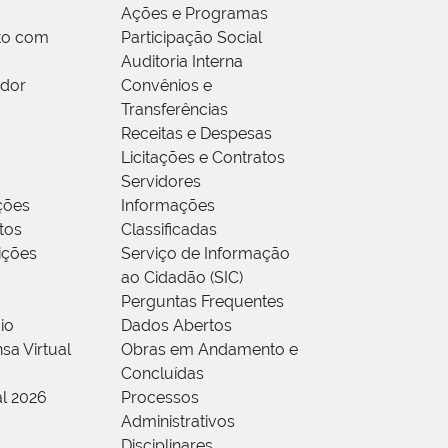
Ações e Programas
to com
Participação Social
Auditoria Interna
idor
Convênios e
Transferências
Receitas e Despesas
Licitações e Contratos
Servidores
ções
Informações
tos
Classificadas
rições
Serviço de Informação
ao Cidadão (SIC)
Perguntas Frequentes
io
Dados Abertos
sa Virtual
Obras em Andamento e
Concluídas
al 2026
Processos
Administrativos
Disciplinares