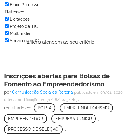
Fluxo Processo
Eletronico
Licitacoes
Projeto de TIC
Multimídia
Servico de TIC
2
itens atendem ao seu critério.
Inscrições abertas para Bolsas de
Fomento ao Empreendedorismo
por
Comunicação Socia da Reitoria
—
publicado
em 09/01/2020
última modificação
em 31/08/2023 12h57
registrado em:
BOLSA
,
EMPREENDEDORISMO
,
EMPREENDEDOR
,
EMPRESA JÚNIOR
,
PROCESSO DE SELEÇÃO
,