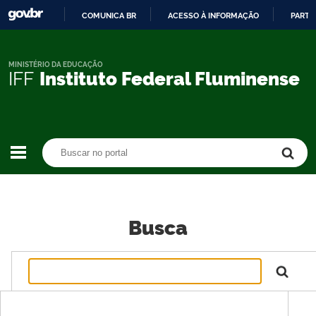
COMUNICA BR
ACESSO À INFORMAÇÃO
PARTI
IR
PARA
O
MINISTÉRIO DA EDUCAÇÃO
IFF
Instituto Federal Fluminense
CONTEÚDO
Buscar no portal
Buscar no portal
Busca