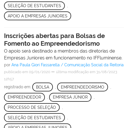
SELEÇÃO DE ESTUDANTES
,
APOIO A EMPRESAS JUNIORES
Inscrições abertas para Bolsas de
Fomento ao Empreendedorismo
O apoio será destinado a membros das diretorias de
Empresas Juniores em funcionamento no IFFluminense.
por
Ana Paula Giori Fassarella / Comunicação Social da Reitoria
—
publicado
em 09/01/2020
última modificação
em 31/08/2023
12h57
registrado em:
BOLSA
,
EMPREENDEDORISMO
,
EMPREENDEDOR
,
EMPRESA JÚNIOR
,
PROCESSO DE SELEÇÃO
,
SELEÇÃO DE ESTUDANTES
,
APOIO A EMPRESAS JUNIORES