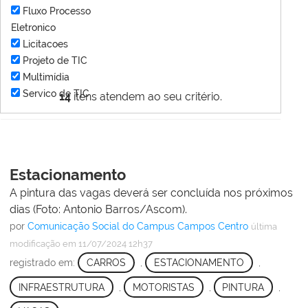
Fluxo Processo
Eletronico
Licitacoes
Projeto de TIC
Multimídia
Servico de TIC
14
itens atendem ao seu critério.
Estacionamento
A pintura das vagas deverá ser concluída nos próximos
dias (Foto: Antonio Barros/Ascom).
por
Comunicação Social do Campus Campos Centro
última
modificação
em 11/07/2024 12h37
registrado em:
CARROS
,
ESTACIONAMENTO
,
INFRAESTRUTURA
,
MOTORISTAS
,
PINTURA
,