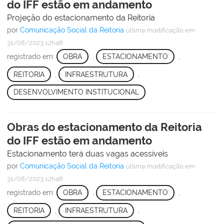
do IFF estão em andamento
Projeção do estacionamento da Reitoria
por
Comunicação Social da Reitoria
última modificação
em
31/08/2023 12h48
registrado em:
OBRA
,
ESTACIONAMENTO
,
REITORIA
,
INFRAESTRUTURA
,
DESENVOLVIMENTO INSTITUCIONAL
Obras do estacionamento da Reitoria
do IFF estão em andamento
Estacionamento terá duas vagas acessíveis
por
Comunicação Social da Reitoria
última modificação
em
31/08/2023 12h48
registrado em:
OBRA
,
ESTACIONAMENTO
,
REITORIA
,
INFRAESTRUTURA
,