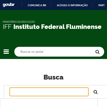
COMUNICA BR
ACESSO À INFORMAÇÃO
PARTI
IR
PARA
O
MINISTÉRIO DA EDUCAÇÃO
IFF
Instituto Federal Fluminense
CONTEÚDO
Buscar no portal
Buscar no portal
Busca