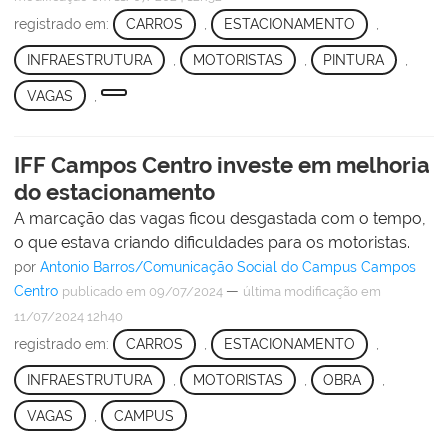
registrado em:
CARROS
,
ESTACIONAMENTO
,
INFRAESTRUTURA
,
MOTORISTAS
,
PINTURA
,
VAGAS
,
IFF Campos Centro investe em melhoria
do estacionamento
A marcação das vagas ficou desgastada com o tempo,
o que estava criando dificuldades para os motoristas.
por
Antonio Barros/Comunicação Social do Campus Campos
Centro
—
publicado
em 09/07/2024
última modificação
em
11/07/2024 12h40
registrado em:
CARROS
,
ESTACIONAMENTO
,
INFRAESTRUTURA
,
MOTORISTAS
,
OBRA
,
VAGAS
,
CAMPUS