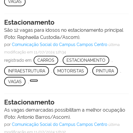
VAGAS
Estacionamento
São 12 vagas para idosos no estacionamento principal
(Foto: Raphaella Custodia/Ascom).
por
Comunicação Social do Campus Campos Centro
última
modificação
em 11/07/2024 12h34
registrado em:
CARROS
,
ESTACIONAMENTO
,
INFRAESTRUTURA
,
MOTORISTAS
,
PINTURA
,
VAGAS
,
Estacionamento
As vagas demarcadas possibilitam a melhor ocupação
(Foto: Antonio Barros/Ascom).
por
Comunicação Social do Campus Campos Centro
última
modificação
em 11/07/2024 12h32