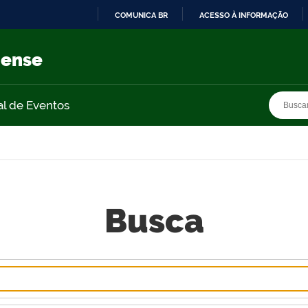
COMUNICA BR
ACESSO À INFORMAÇÃO
IR
PARA
nense
O
CONTEÚDO
Busca
Busca
al de Eventos
Busca