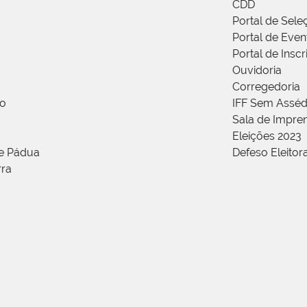
CDD
Portal de Sele
Portal de Even
Portal de Insc
Ouvidoria
Corregedoria
ão
IFF Sem Asséd
Sala de Impren
Eleições 2023
de Pádua
Defeso Eleitor
rra