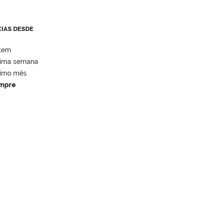
CIAS DESDE
tem
tima semana
timo mês
mpre