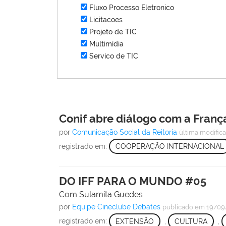
Fluxo Processo Eletronico
Licitacoes
Projeto de TIC
Multimídia
Servico de TIC
Conif abre diálogo com a Franç
por
Comunicação Social da Reitoria
última modific
registrado em:
COOPERAÇÃO INTERNACIONAL
DO IFF PARA O MUNDO #05
Com Sulamita Guedes
por
Equipe Cineclube Debates
publicado
em 19/09
registrado em:
EXTENSÃO
,
CULTURA
,