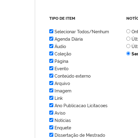
TIPO DE ITEM
NOTÍ
Selecionar Todos/Nenhum
On
Agenda Diária
Úl
Áudio
Úl
Coleção
Se
Página
Evento
Conteúdo externo
Arquivo
Imagem
Link
Ano Publicacao Licitacoes
Aviso
Notícias
Enquete
Dissertação de Mestrado