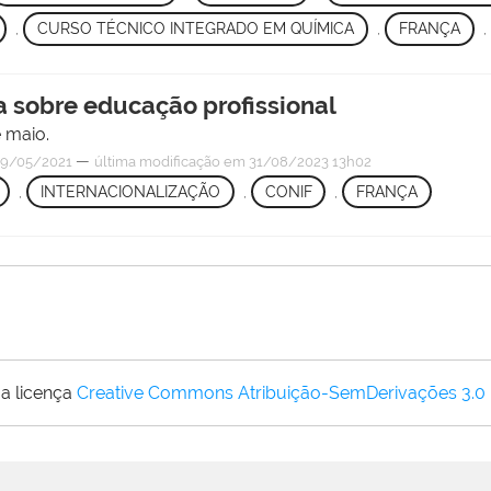
,
CURSO TÉCNICO INTEGRADO EM QUÍMICA
,
FRANÇA
,
a sobre educação profissional
e maio.
—
9/05/2021
última modificação
em 31/08/2023 13h02
,
INTERNACIONALIZAÇÃO
,
CONIF
,
FRANÇA
a licença
Creative Commons Atribuição-SemDerivações 3.0