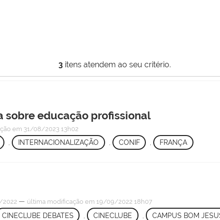
3
itens atendem ao seu critério.
a sobre educação profissional
ação
em 31/08/2023 13h02
,
INTERNACIONALIZAÇÃO
,
CONIF
,
FRANÇA
—
/2022
última modificação
em 19/09/2022 18h07
CINECLUBE DEBATES
,
CINECLUBE
,
CAMPUS BOM JESU