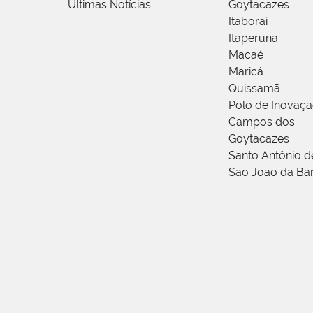
Últimas Notícias
Goytacazes
Itaboraí
Itaperuna
Macaé
Maricá
Quissamã
Polo de Inovaç
Campos dos
Goytacazes
Santo Antônio 
São João da Ba