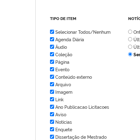
TIPO DE ITEM
NOTÍ
Selecionar Todos/Nenhum
On
Agenda Diária
Úl
Áudio
Úl
Coleção
Se
Página
Evento
Conteúdo externo
Arquivo
Imagem
Link
Ano Publicacao Licitacoes
Aviso
Notícias
Enquete
Dissertação de Mestrado