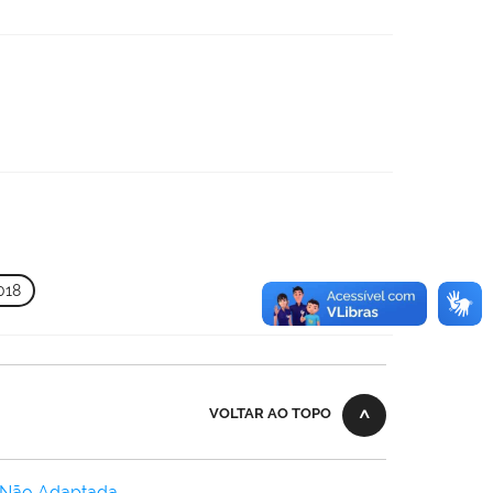
018
VOLTAR AO TOPO
 Não Adaptada
.