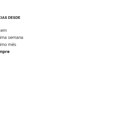
CIAS DESDE
tem
tima semana
timo mês
mpre