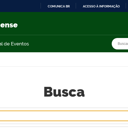
COMUNICA BR
ACESSO À INFORMAÇÃO
IR
PARA
nense
O
CONTEÚDO
Busca
Busca
al de Eventos
Busca