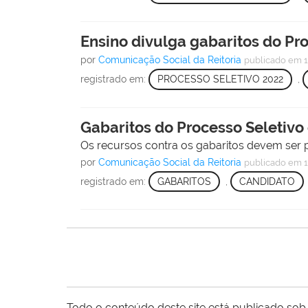
Ensino divulga gabaritos do Pro
por
Comunicação Social da Reitoria
publicado
em 1
registrado em:
PROCESSO SELETIVO 2022
,
Gabaritos do Processo Seletivo 
Os recursos contra os gabaritos devem ser p
por
Comunicação Social da Reitoria
publicado
em 1
registrado em:
GABARITOS
,
CANDIDATO
Todo o conteúdo deste site está publicado sob 