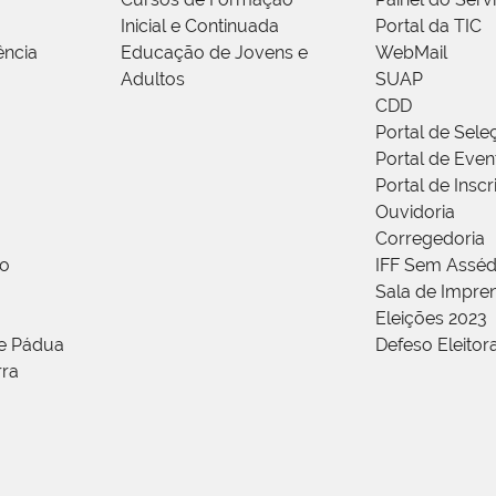
Inicial e Continuada
Portal da TIC
ência
Educação de Jovens e
WebMail
Adultos
SUAP
CDD
Portal de Sele
Portal de Even
Portal de Insc
Ouvidoria
Corregedoria
ão
IFF Sem Asséd
Sala de Impren
Eleições 2023
de Pádua
Defeso Eleitor
rra