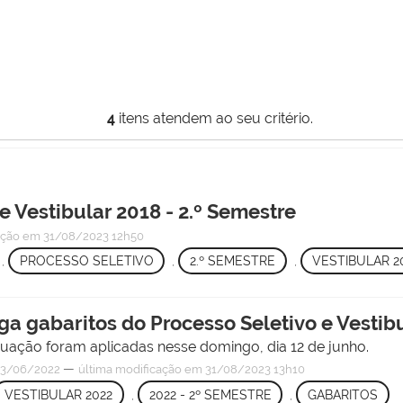
4
itens atendem ao seu critério.
e Vestibular 2018 - 2.º Semestre
ação
em 31/08/2023 12h50
,
PROCESSO SELETIVO
,
2.º SEMESTRE
,
VESTIBULAR 2
lga gabaritos do Processo Seletivo e Vestib
duação foram aplicadas nesse domingo, dia 12 de junho.
—
3/06/2022
última modificação
em 31/08/2023 13h10
VESTIBULAR 2022
,
2022 - 2º SEMESTRE
,
GABARITOS