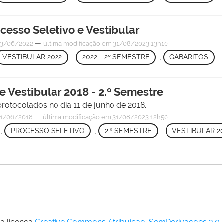
cesso Seletivo e Vestibular
—
3/06/2022
última modificação
em 31/08/2023 13h10
VESTIBULAR 2022
,
2022 - 2º SEMESTRE
,
GABARITOS
e Vestibular 2018 - 2.º Semestre
rotocolados no dia 11 de junho de 2018.
—
1/06/2018
última modificação
em 31/08/2023 12h50
,
PROCESSO SELETIVO
,
2.º SEMESTRE
,
VESTIBULAR 2
a licença
Creative Commons Atribuição-SemDerivações 3.0