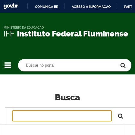
COMUNICA BR
ACESSO À INFORMAÇÃO
PARTI
IR
PARA
O
MINISTÉRIO DA EDUCAÇÃO
IFF
Instituto Federal Fluminense
CONTEÚDO
Buscar no portal
Buscar no portal
Busca