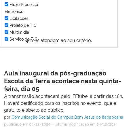
Fluxo Processo
Eletronico
Licitacoes
Projeto de TIC
Multimídia
Servico de TIC
4
itens atendem ao seu critério.
Aula inaugural da pós-graduação
Escola da Terra acontece nesta quinta-
feira, dia 05
A transmissão acontecerá pelo IFFtube, a partir das 18h.
Haverá certificado para os inscritos no evento, que é
gratuito e aberto ao público.
por
Comunicação Social do Campus Bom Jesus do Itabapoana
—
publicado
em 04/12/2024
última modificação
em 04/12/2024