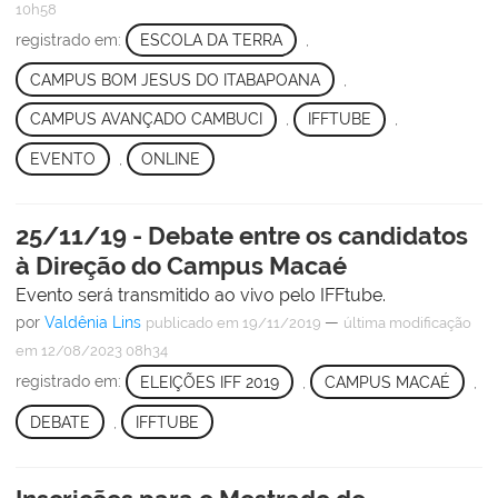
10h58
registrado em:
ESCOLA DA TERRA
,
CAMPUS BOM JESUS DO ITABAPOANA
,
CAMPUS AVANÇADO CAMBUCI
,
IFFTUBE
,
EVENTO
,
ONLINE
25/11/19 - Debate entre os candidatos
à Direção do Campus Macaé
Evento será transmitido ao vivo pelo IFFtube.
por
Valdênia Lins
—
publicado
em 19/11/2019
última modificação
em 12/08/2023 08h34
registrado em:
ELEIÇÕES IFF 2019
,
CAMPUS MACAÉ
,
DEBATE
,
IFFTUBE