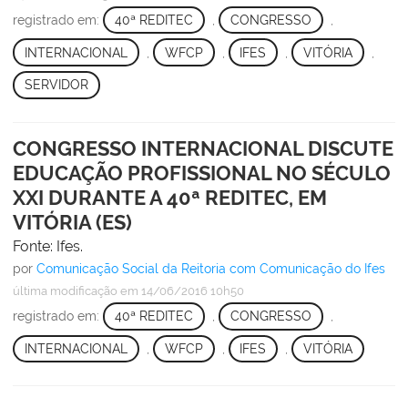
registrado em:
40ª REDITEC
,
CONGRESSO
,
INTERNACIONAL
,
WFCP
,
IFES
,
VITÓRIA
,
SERVIDOR
CONGRESSO INTERNACIONAL DISCUTE
EDUCAÇÃO PROFISSIONAL NO SÉCULO
XXI DURANTE A 40ª REDITEC, EM
VITÓRIA (ES)
Fonte: Ifes.
por
Comunicação Social da Reitoria com Comunicação do Ifes
última modificação
em 14/06/2016 10h50
registrado em:
40ª REDITEC
,
CONGRESSO
,
INTERNACIONAL
,
WFCP
,
IFES
,
VITÓRIA