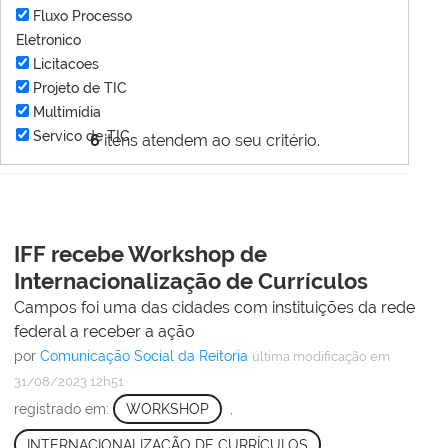
Fluxo Processo
Eletronico
Licitacoes
Projeto de TIC
Multimídia
Servico de TIC
6
itens atendem ao seu critério.
IFF recebe Workshop de
Internacionalização de Currículos
Campos foi uma das cidades com instituições da rede
federal a receber a ação
por
Comunicação Social da Reitoria
última modificação
em
31/08/2023 12h51
registrado em:
WORKSHOP
,
INTERNACIONALIZAÇÃO DE CURRÍCULOS
,