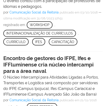
O evento contou com a participação de professores de
idiomas e pedagogos.
por
Comunicação Social da Reitoria
—
publicado
em 03/10/2018
última modificação
em 31/08/2023 12h51
registrado em:
WORKSHOP
,
INTERNACIONALIZAÇÃO DE CURRÍCULOS
,
CURRÍCULO
,
IFES
,
CAPACITAÇÃO
Encontro de gestores do IFPE, Ifes e
IFFluminense cria núcleo intercampi
para a área naval
O Núcleo Intercampi para Atividades Ligadas a Portos,
Transportes e Logística será composto por servidores
do IFPE (Campus Ipojuca), Ifes (Campus Cariacica) e
IFFluminense (Campus Avançado São João da Barra)
por
Comunicação Social da Reitoria
publicado
em 21/11/2016