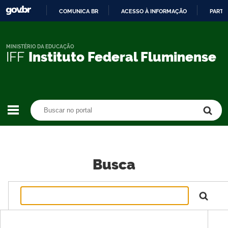
COMUNICA BR
ACESSO À INFORMAÇÃO
PARTI
IR
PARA
O
MINISTÉRIO DA EDUCAÇÃO
IFF
Instituto Federal Fluminense
CONTEÚDO
Buscar no portal
Buscar no portal
Busca