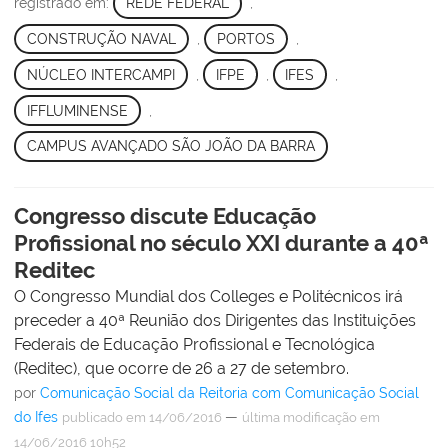
registrado em:
REDE FEDERAL
,
CONSTRUÇÃO NAVAL
,
PORTOS
,
NÚCLEO INTERCAMPI
,
IFPE
,
IFES
,
IFFLUMINENSE
,
CAMPUS AVANÇADO SÃO JOÃO DA BARRA
Congresso discute Educação
Profissional no século XXI durante a 40ª
Reditec
O Congresso Mundial dos Colleges e Politécnicos irá
preceder a 40ª Reunião dos Dirigentes das Instituições
Federais de Educação Profissional e Tecnológica
(Reditec), que ocorre de 26 a 27 de setembro.
por
Comunicação Social da Reitoria com Comunicação Social
do Ifes
—
publicado
em 14/06/2016
última modificação
em
14/06/2016 10h52