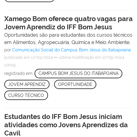
Xamego Bom oferece quatro vagas para
Jovem Aprendiz do IFF Bom Jesus
Oportunidades são para estudantes dos cursos técnicos
em Alimentos, Agropecuária, Química e Meio Ambiente.
por
Comunicação Social do Campus Bom Jesus do Itabapoana
—
publicado
em 17/09/2024
última modificação
em 17/09/2024
10h29
registrado em:
CAMPUS BOM JESUS DO ITABAPOANA
,
JOVEM APRENDIZ
,
OPORTUNIDADE
,
CURSO TÉCNICO
Estudantes do IFF Bom Jesus iniciam
atividades como Jovens Aprendizes da
Cavil