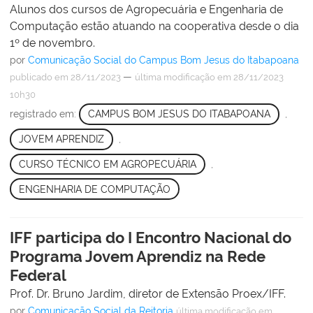
Alunos dos cursos de Agropecuária e Engenharia de
Computação estão atuando na cooperativa desde o dia
1º de novembro.
por
Comunicação Social do Campus Bom Jesus do Itabapoana
—
publicado
em 28/11/2023
última modificação
em 28/11/2023
10h30
registrado em:
CAMPUS BOM JESUS DO ITABAPOANA
,
JOVEM APRENDIZ
,
CURSO TÉCNICO EM AGROPECUÁRIA
,
ENGENHARIA DE COMPUTAÇÃO
IFF participa do I Encontro Nacional do
Programa Jovem Aprendiz na Rede
Federal
Prof. Dr. Bruno Jardim, diretor de Extensão Proex/IFF.
por
Comunicação Social da Reitoria
última modificação
em