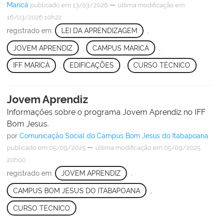
Maricá
—
publicado
em 13/03/2026
última modificação
em
16/03/2026 10h22
registrado em:
LEI DA APRENDIZAGEM
,
JOVEM APRENDIZ
,
CAMPUS MARICÁ
,
IFF MARICÁ
,
EDIFICAÇÕES
,
CURSO TÉCNICO
Jovem Aprendiz
Informações sobre o programa Jovem Aprendiz no IFF
Bom Jesus.
por
Comunicação Social do Campus Bom Jesus do Itabapoana
—
publicado
em 05/09/2025
última modificação
em 05/09/2025
20h00
registrado em:
JOVEM APRENDIZ
,
CAMPUS BOM JESUS DO ITABAPOANA
,
CURSO TÉCNICO