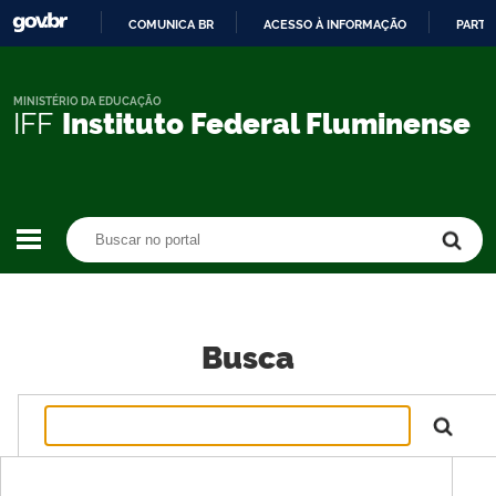
COMUNICA BR
ACESSO À INFORMAÇÃO
PARTI
IR
PARA
O
MINISTÉRIO DA EDUCAÇÃO
IFF
Instituto Federal Fluminense
CONTEÚDO
Buscar no portal
Buscar no portal
Busca