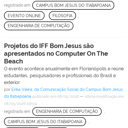
registrado em:
CAMPUS BOM JESUS DO ITABAPOANA
,
EVENTO ONLINE
,
FILOSOFIA
,
ENGENHARIA DE COMPUTAÇÃO
Projetos do IFF Bom Jesus são
apresentados no Computer On The
Beach
O evento acontece anualmente em Florianópolis e reúne
estudantes, pesquisadores e profissionais do Brasil e
exterior.
por
Erika Vieira, da Comunicação Social do Campus Bom Jesus
do Itabapoana
—
publicado
em 08/05/2026
última modificação
em
08/05/2026 15h04
registrado em:
ENGENHARIA DE COMPUTAÇÃO
,
CAMPUS BOM JESUS DO ITABAPOANA
,