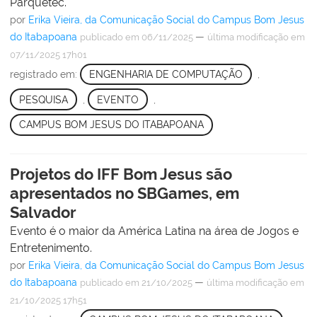
Parquetec.
por
Erika Vieira, da Comunicação Social do Campus Bom Jesus
do Itabapoana
—
publicado
em 06/11/2025
última modificação
em
07/11/2025 17h01
registrado em:
ENGENHARIA DE COMPUTAÇÃO
,
PESQUISA
,
EVENTO
,
CAMPUS BOM JESUS DO ITABAPOANA
Projetos do IFF Bom Jesus são
apresentados no SBGames, em
Salvador
Evento é o maior da América Latina na área de Jogos e
Entretenimento.
por
Erika Vieira, da Comunicação Social do Campus Bom Jesus
do Itabapoana
—
publicado
em 21/10/2025
última modificação
em
21/10/2025 17h51