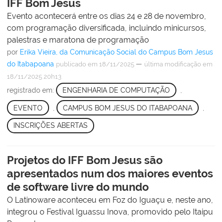
IFF Bom Jesus
Evento acontecerá entre os dias 24 e 28 de novembro,
com programação diversificada, incluindo minicursos,
palestras e maratona de programação
por
Erika Vieira, da Comunicação Social do Campus Bom Jesus
do Itabapoana
—
publicado
em 18/11/2025
última modificação
em
18/11/2025 20h13
registrado em:
ENGENHARIA DE COMPUTAÇÃO
,
EVENTO
,
CAMPUS BOM JESUS DO ITABAPOANA
,
INSCRIÇÕES ABERTAS
Projetos do IFF Bom Jesus são
apresentados num dos maiores eventos
de software livre do mundo
O Latinoware aconteceu em Foz do Iguaçu e, neste ano,
integrou o Festival Iguassu Inova, promovido pelo Itaipu