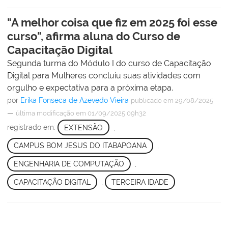
"A melhor coisa que fiz em 2025 foi esse
curso", afirma aluna do Curso de
Capacitação Digital
Segunda turma do Módulo I do curso de Capacitação
Digital para Mulheres concluiu suas atividades com
orgulho e expectativa para a próxima etapa.
por
Erika Fonseca de Azevedo Vieira
publicado
em 29/08/2025
—
última modificação
em 01/09/2025 09h32
registrado em:
EXTENSÃO
,
CAMPUS BOM JESUS DO ITABAPOANA
,
ENGENHARIA DE COMPUTAÇÃO
,
CAPACITAÇÃO DIGITAL
,
TERCEIRA IDADE