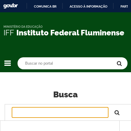
COMUNICA BR
ACESSO À INFORMAÇÃO
PARTI
IR
PARA
O
MINISTÉRIO DA EDUCAÇÃO
IFF
Instituto Federal Fluminense
CONTEÚDO
Buscar no portal
Buscar no portal
Busca