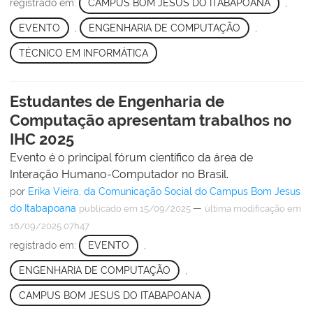
registrado em:
CAMPUS BOM JESUS DO ITABAPOANA
,
EVENTO
,
ENGENHARIA DE COMPUTAÇÃO
,
TÉCNICO EM INFORMÁTICA
Estudantes de Engenharia de
Computação apresentam trabalhos no
IHC 2025
Evento é o principal fórum científico da área de
Interação Humano-Computador no Brasil.
por
Erika Vieira, da Comunicação Social do Campus Bom Jesus
do Itabapoana
—
publicado
em 15/09/2025
última modificação
em
16/09/2025 07h47
registrado em:
EVENTO
,
ENGENHARIA DE COMPUTAÇÃO
,
CAMPUS BOM JESUS DO ITABAPOANA