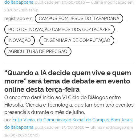
do Itabapoana
—
publicado
em 29/06/2026
última modificação
em
30/06/2026 11h41
registrado em:
CAMPUS BOM JESUS DO ITABAPOANA
,
POLO DE INOVAÇÃO CAMPOS DOS GOYTACAZES
,
INOVAÇÃO
,
ENGENHARIA DE COMPUTAÇÃO
,
AGRICULTURA DE PRECISÃO
“Quando a IA decide quem vive e quem
morre” será tema de debate em evento
online desta terça-feira
O encontro dará início ao VI Ciclo de Diálogos entre
Filosofia, Ciência e Tecnologia, que também terá eventos
presenciais durante o mês de julho.
por
Erika Vieira, da Comunicação Social do Campus Bom Jesus
do Itabapoana
—
publicado
em 15/06/2026
última modificação
em
15/06/2026 16h09