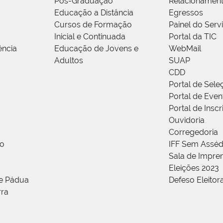
Pós-Graduação
Relacionamen
Educação a Distância
Egressos
Cursos de Formação
Painel do Serv
Inicial e Continuada
Portal da TIC
ência
Educação de Jovens e
WebMail
Adultos
SUAP
CDD
Portal de Sele
Portal de Even
Portal de Insc
Ouvidoria
Corregedoria
ão
IFF Sem Asséd
Sala de Impren
Eleições 2023
de Pádua
Defeso Eleitor
rra