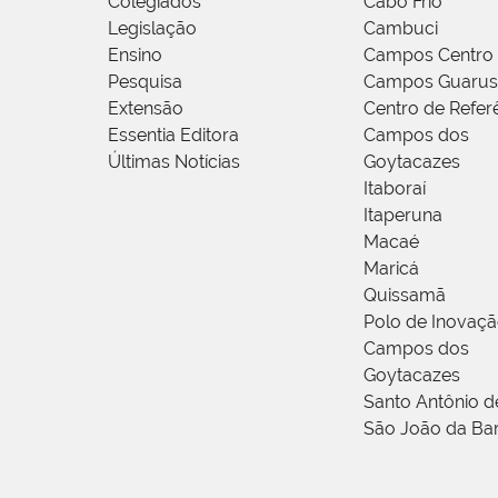
Colegiados
Cabo Frio
Legislação
Cambuci
Ensino
Campos Centro
Pesquisa
Campos Guarus
Extensão
Centro de Refer
Essentia Editora
Campos dos
Últimas Notícias
Goytacazes
Itaboraí
Itaperuna
Macaé
Maricá
Quissamã
Polo de Inovaç
Campos dos
Goytacazes
Santo Antônio 
São João da Ba