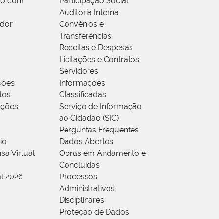
to com
Participação Social
Auditoria Interna
idor
Convênios e
Transferências
Receitas e Despesas
Licitações e Contratos
Servidores
ções
Informações
tos
Classificadas
rições
Serviço de Informação
ao Cidadão (SIC)
Perguntas Frequentes
io
Dados Abertos
sa Virtual
Obras em Andamento e
Concluídas
al 2026
Processos
Administrativos
Disciplinares
Proteção de Dados