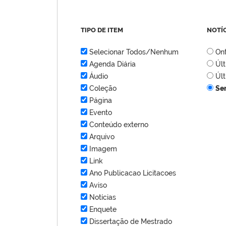
TIPO DE ITEM
NOTÍ
Selecionar Todos/Nenhum
On
Agenda Diária
Úl
Áudio
Úl
Coleção
Se
Página
Evento
Conteúdo externo
Arquivo
Imagem
Link
Ano Publicacao Licitacoes
Aviso
Notícias
Enquete
Dissertação de Mestrado