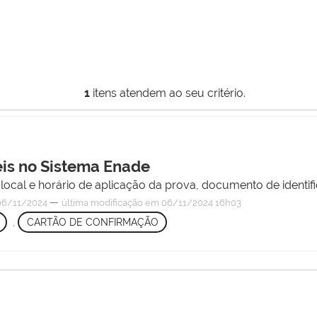
1
itens atendem ao seu critério.
eis no Sistema Enade
local e horário de aplicação da prova, documento de identif
—
6/11/2024
última modificação
em 06/11/2024 16h03
,
CARTÃO DE CONFIRMAÇÃO