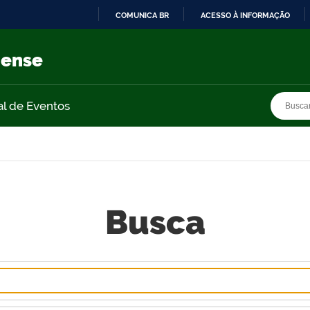
COMUNICA BR
ACESSO À INFORMAÇÃO
IR
PARA
nense
O
CONTEÚDO
Busca
Busca
al de Eventos
Busca