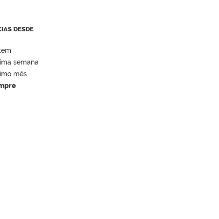
CIAS DESDE
tem
tima semana
timo mês
mpre