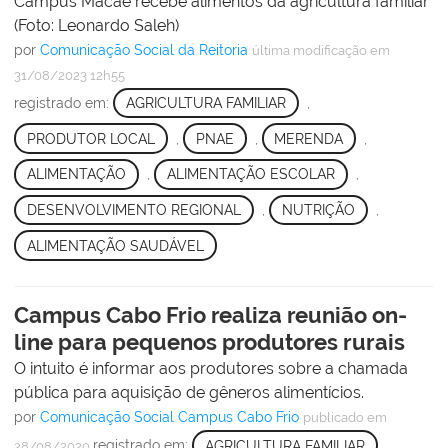
Campus Macaé recebe alimentos da agricultura familiar
(Foto: Leonardo Saleh)
por
Comunicação Social da Reitoria
última modificação
em
31/08/2023 12h55
registrado em:
AGRICULTURA FAMILIAR
,
PRODUTOR LOCAL
,
PNAE
,
MERENDA
,
ALIMENTAÇÃO
,
ALIMENTAÇÃO ESCOLAR
,
DESENVOLVIMENTO REGIONAL
,
NUTRIÇÃO
,
ALIMENTAÇÃO SAUDÁVEL
Campus Cabo Frio realiza reunião on-
line para pequenos produtores rurais
O intuito é informar aos produtores sobre a chamada
pública para aquisição de gêneros alimentícios.
por
Comunicação Social Campus Cabo Frio
publicado
em
registrado em:
AGRICULTURA FAMILIAR
,
28/08/2020