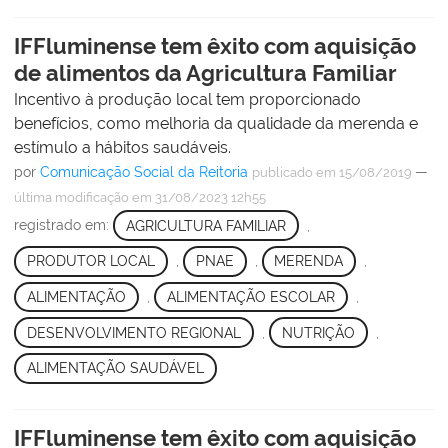
IFFluminense tem êxito com aquisição
de alimentos da Agricultura Familiar
Incentivo à produção local tem proporcionado
benefícios, como melhoria da qualidade da merenda e
estímulo a hábitos saudáveis.
por
Comunicação Social da Reitoria
—
publicado
em 15/08/2019
última modificação
em 31/08/2023 12h55
registrado em:
AGRICULTURA FAMILIAR
,
PRODUTOR LOCAL
,
PNAE
,
MERENDA
,
ALIMENTAÇÃO
,
ALIMENTAÇÃO ESCOLAR
,
DESENVOLVIMENTO REGIONAL
,
NUTRIÇÃO
,
ALIMENTAÇÃO SAUDÁVEL
IFFluminense tem êxito com aquisição