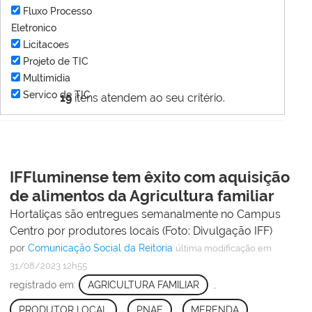
Fluxo Processo
Eletronico
Licitacoes
Projeto de TIC
Multimídia
Servico de TIC
19
itens atendem ao seu critério.
IFFluminense tem êxito com aquisição
de alimentos da Agricultura familiar
Hortaliças são entregues semanalmente no Campus
Centro por produtores locais (Foto: Divulgação IFF)
por
Comunicação Social da Reitoria
última modificação
em
31/08/2023 12h55
registrado em:
AGRICULTURA FAMILIAR
,
PRODUTOR LOCAL
,
PNAE
,
MERENDA
,