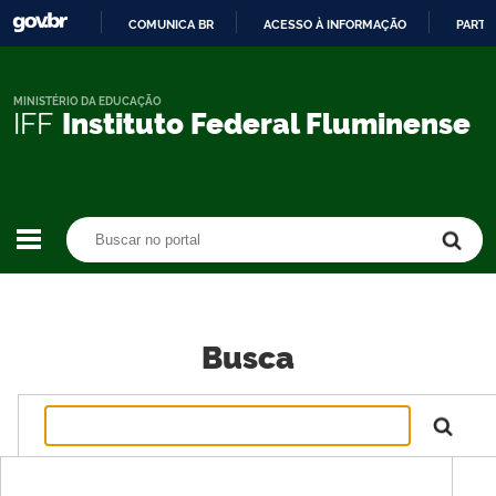
COMUNICA BR
ACESSO À INFORMAÇÃO
PARTI
IR
PARA
O
MINISTÉRIO DA EDUCAÇÃO
IFF
Instituto Federal Fluminense
CONTEÚDO
Buscar no portal
Buscar no portal
Busca