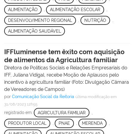
ALIMENTAÇÃO
,
ALIMENTAÇÃO ESCOLAR
,
DESENVOLVIMENTO REGIONAL
,
NUTRIÇÃO
,
ALIMENTAÇÃO SAUDÁVEL
IFFluminense tem êxito com aquisição
de alimentos da Agricultura familiar
Diretora de Políticas Sociais e Relações Empresariais do
IFF, Juliana Vidigal, recebe Moção de Aplausos pelo
incentivo à agricultura familiar (Foto: Divulgação Câmara
de Vereadores de Campos)
por
Comunicação Social da Reitoria
última modificação
em
31/08/2023 12h55
registrado em:
AGRICULTURA FAMILIAR
,
PRODUTOR LOCAL
,
PNAE
,
MERENDA
,
ALIMENTAÇÃO
,
ALIMENTAÇÃO ESCOLAR
,