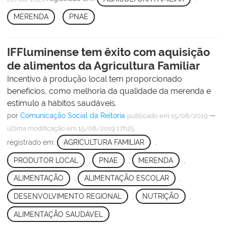
MERENDA
,
PNAE
IFFluminense tem êxito com aquisição
de alimentos da Agricultura Familiar
Incentivo à produção local tem proporcionado
benefícios, como melhoria da qualidade da merenda e
estímulo a hábitos saudáveis.
por
Comunicação Social da Reitoria
—
publicado
em 15/08/2019
última modificação
em 15/08/2019 17h25
registrado em:
AGRICULTURA FAMILIAR
,
PRODUTOR LOCAL
,
PNAE
,
MERENDA
,
ALIMENTAÇÃO
,
ALIMENTAÇÃO ESCOLAR
,
DESENVOLVIMENTO REGIONAL
,
NUTRIÇÃO
,
ALIMENTAÇÃO SAUDÁVEL