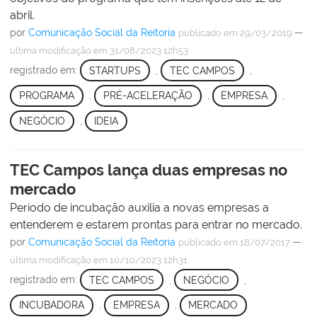
abril.
por
Comunicação Social da Reitoria
—
publicado
em 29/03/2019
última modificação
em 31/08/2023 12h53
registrado em:
STARTUPS
,
TEC CAMPOS
,
PROGRAMA
,
PRÉ-ACELERAÇÃO
,
EMPRESA
,
NEGÓCIO
,
IDEIA
TEC Campos lança duas empresas no
mercado
Período de incubação auxilia a novas empresas a
entenderem e estarem prontas para entrar no mercado.
por
Comunicação Social da Reitoria
—
publicado
em 18/07/2017
última modificação
em 10/10/2023 12h31
registrado em:
TEC CAMPOS
,
NEGÓCIO
,
INCUBADORA
,
EMPRESA
,
MERCADO