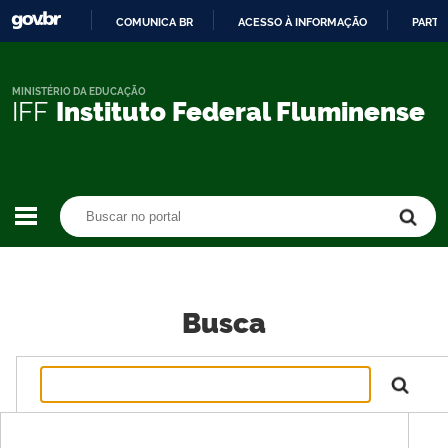
COMUNICA BR
ACESSO À INFORMAÇÃO
PARTI
IR
PARA
O
MINISTÉRIO DA EDUCAÇÃO
IFF
Instituto Federal Fluminense
CONTEÚDO
Buscar no portal
Buscar no portal
Busca