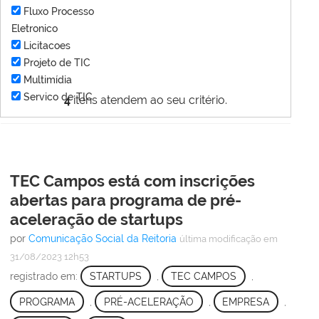
Fluxo Processo
Eletronico
Licitacoes
Projeto de TIC
Multimídia
Servico de TIC
4
itens atendem ao seu critério.
TEC Campos está com inscrições
abertas para programa de pré-
aceleração de startups
por
Comunicação Social da Reitoria
última modificação
em
31/08/2023 12h53
registrado em:
STARTUPS
,
TEC CAMPOS
,
PROGRAMA
,
PRÉ-ACELERAÇÃO
,
EMPRESA
,