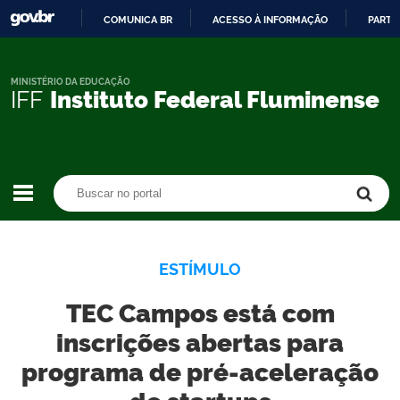
COMUNICA BR
ACESSO À INFORMAÇÃO
PARTI
IR
PARA
O
MINISTÉRIO DA EDUCAÇÃO
IFF
Instituto Federal Fluminense
CONTEÚDO
Buscar no portal
Buscar no portal
ESTÍMULO
TEC Campos está com
inscrições abertas para
programa de pré-aceleração