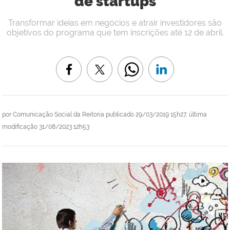
de startups
Transformar ideias em negócios e atrair investidores são
objetivos do programa que tem inscrições até 12 de abril.
por
Comunicação Social da Reitoria
publicado
29/03/2019 15h27,
última
modificação
31/08/2023 12h53